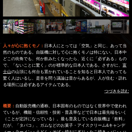
人々が心に抱くモノ：
日本人にとっては「空気」と同じ、あって当
然のものである。自販機に対して心に抱くモノは特にない。日本中
どこの街角でも、何か飲みたくなったら、近くに「必ずある」もの
で、「ないことに驚く」のが標準的な日本人である。さすがに、
富
士山
の山頂にも何台も置かれていることを知ると日本人であっても
驚く人はいるし、是非を問う議論は昔からあるが、人が住む・訪れ
る場所には必ずあるアイテムである。
つづきを読む
概要：
自動販売機の通称。日本固有のものではなく世界中で使われ
ているが、機能・信頼性・技術・普及率などで日本は最先端をいく
（ことが定評になっている）。最も普及している自販機は「飲料」
だが、「タバコ」、ガムなどのお菓子・アイスクリーム&キャンデ
ィー・ラーメン・うどん・そば・焼おにぎり・たこ焼き・パン・ハ