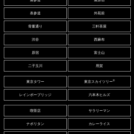
表参道
外苑前
骨董通り
三軒茶屋
渋谷
西麻布
原宿
富士山
二子玉川
用賀
®
東京タワー
東京スカイツリー
レインボーブリッジ
六本木ヒルズ
喫茶店
サラリーマン
ナポリタン
カレーライス