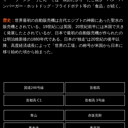
ンバーガー・ホットドッグ・フライドポテト等の「食品」が続く。
歴史：
世界最初の自動販売機は古代エジプトの神殿にあった聖水の
販売機とされている。19世紀には英国、20世紀前半には米国で大き
く発展したとされているが、日本で最初の自動販売機が作られたの
は明治維新後の1880年代である。日本の“独走”は20世紀の後半以
降、高度経済成長によって「世界の工場」の称号が米国から日本に
移り始めた頃から始まった。
国道246号線
首都高
首都高 C1
首都高 3号線
青山
赤坂見附
裏参道
裏原宿