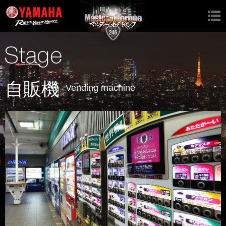
Top
Videos
Story
自販機
Vending machine
Characters
Garage
Gallery
Stage