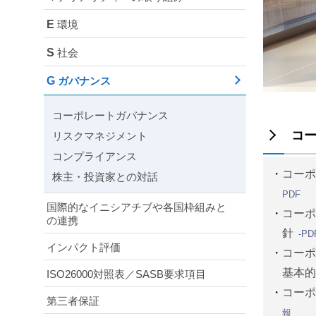
E
環境
S
社会
G
ガバナンス
コーポレートガバナンス
コ
リスクマネジメント
コンプライアンス
コー
株主・投資家との対話
PDF
国際的なイニシアチブや各国枠組みと
コー
の連携
針
-PD
インパクト評価
コー
基本
ISO26000対照表／SASB要求項目
コー
第三者保証
報