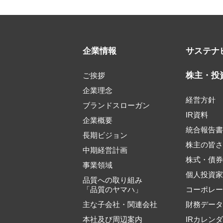
企業情報
サステナ
株主・投
ご挨拶
企業理念
経営方針
ブランドスローガン
IR資料
企業概要
統合報告
長期ビジョン
株主の皆
中期経営計画
株式・債
事業領域
個人投資
品質への取り組み
「品質のヤマハ」
コーポレ
主な子会社・関連会社
財務デー
本社及び周辺案内
IRカレン