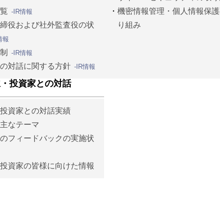
一覧
機密情報管理・個人情報保護
-IR情報
取締役および社外監査役の状
り組み
R情報
統制
-IR情報
との対話に関する方針
-IR情報
主・投資家との対話
・投資家との対話実績
の主なテーマ
へのフィードバックの実施状
・投資家の皆様に向けた情報