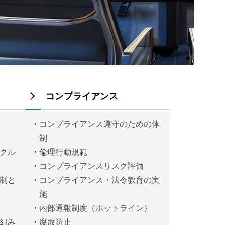
コンプライアンス
コンプライアンス遵守のための体
制
クル
倫理行動規範
コンプライアンスリスク評価
制と
コンプライアンス・法令教育の実
施
定
内部通報制度（ホットライン）
組み
腐敗防止