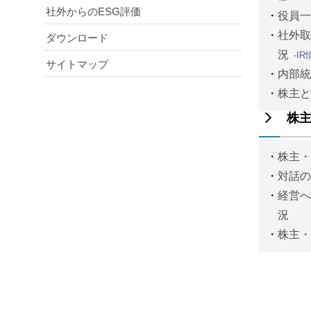
社外からのESG評価
役員
社外
ダウンロード
況
-I
サイトマップ
内部
株主
株
株主
対話
経営
況
株主