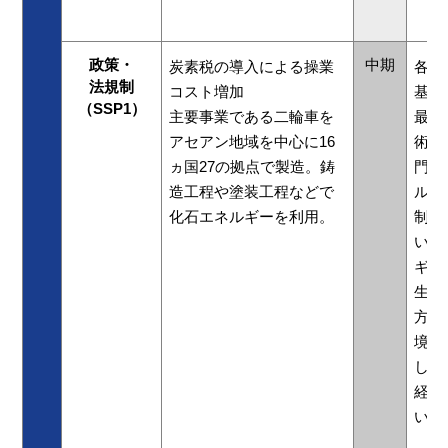
政策・
中期
炭素税の導入による操業
各国
法規制
コスト増加
基準
（SSP1）
主要事業である二輪車を
最小
アセアン地域を中心に16
術セ
ヵ国27の拠点で製造。鋳
門は
造工程や塗装工程などで
ルギ
化石エネルギーを利用。
制動
いま
ギー
生可
方法
境委
し、
経て
いま