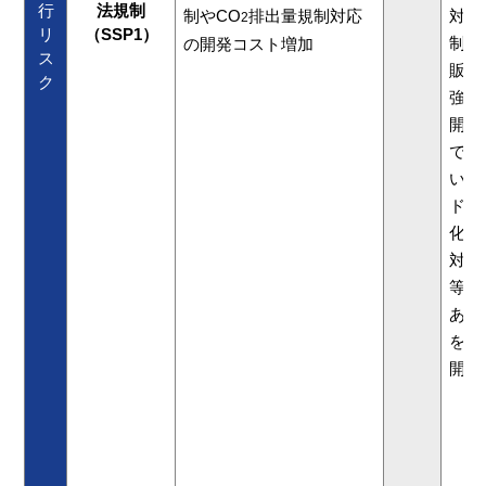
行
法規制
制やCO
排出量規制対応
対応
2
リ
（SSP1）
制・
の開発コスト増加
ス
販売
ク
強化
開発
で、
いま
ドな
化の
対策
等に
ある
を、
開発