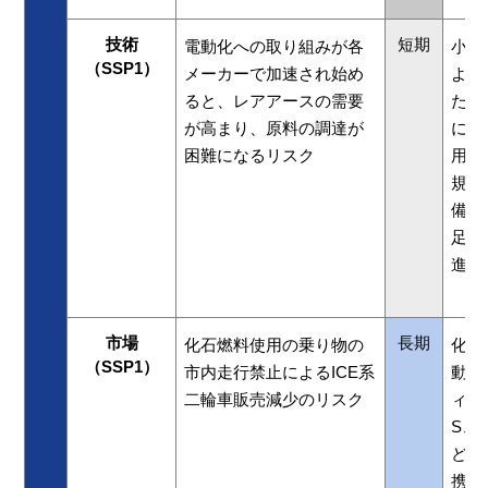
技術
短期
電動化への取り組みが各
小型
（SSP1）
メーカーで加速され始め
よび
ると、レアアースの需要
ため
が高まり、原料の調達が
にて
困難になるリスク
用を
規格
備の
足し
進に
市場
長期
化石燃料使用の乗り物の
化石
（SSP1）
市内走行禁止によるICE系
動力
二輪車販売減少のリスク
ィ製
S、
ど）
携し