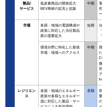
製品/
低炭素商品の開発拡大
中期
電動
サービス
BEV商材の拡充と拡販
売：
ーム
市場
各国・地域の電源構成や
短期
台湾
政策に対応した当社製品
「C
群の需要拡大
「J
環境分野に特化した新規
中期
環境
市場・地域へのアクセス
た自
CO
2
微生
究を
アップ
In
レジリエン
各国・地域のエネルギー
長期
世界
ス
政策や多様なエネルギー
要増
源に対応した製品・サー
の電
ビスによる収益増加
イン