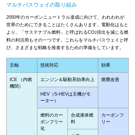
マルチパスウェイの取り組み
2050年のカーボンニュートラル達成に向けて、われわれが
世界のためにできることはたくさんあります。電動化はもと
より、「サステナブル燃料」と呼ばれるCO
排出を減じる燃
2
料の利活用もその一つです。これらをマルチパスウェイと呼
び、さまざまな戦略を推進するための準備をしています。
主軸
技術対応
効果
ICE （内燃
エンジン＆駆動系効果向上
燃費改善
機関）
HEV（S-HEVは主機がモ
ーター）
燃料のカー
合成液体燃
カーボンフ
ボンフリー
料
リー
化