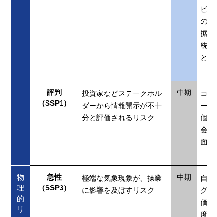
ビス
の新
据え
統合
との
評判
中期
投資家などステークホル
コー
（SSP1）
ダーから情報開示が不十
ーシ
分と評価されるリスク
個人
会や
面談
物
急性
中期
極端な気象現象が、操業
自然
理
（SSP3）
に影響を及ぼすリスク
グル
的
価す
リ
度合