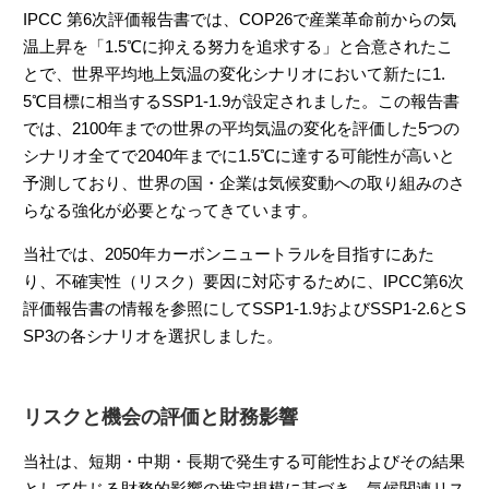
IPCC 第6次評価報告書では、COP26で産業革命前からの気
温上昇を「1.5℃に抑える努力を追求する」と合意されたこ
とで、世界平均地上気温の変化シナリオにおいて新たに1.
5℃目標に相当するSSP1-1.9が設定されました。この報告書
では、2100年までの世界の平均気温の変化を評価した5つの
シナリオ全てで2040年までに1.5℃に達する可能性が高いと
予測しており、世界の国・企業は気候変動への取り組みのさ
らなる強化が必要となってきています。
当社では、2050年カーボンニュートラルを目指すにあた
り、不確実性（リスク）要因に対応するために、IPCC第6次
評価報告書の情報を参照にしてSSP1-1.9およびSSP1-2.6とS
SP3の各シナリオを選択しました。
リスクと機会の評価と財務影響
当社は、短期・中期・長期で発生する可能性およびその結果
として生じる財務的影響の推定規模に基づき、気候関連リス