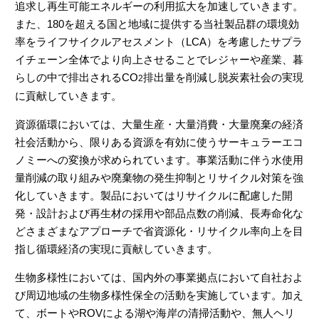
追求し再生可能エネルギーの利用拡大を加速していきます。
また、180を超える国と地域に提供する当社製品群の環境効
率をライフサイクルアセスメント（LCA）を考慮したサプラ
イチェーン全体でより向上させることでレジャーや産業、暮
らしの中で排出されるCO
排出量を削減し脱炭素社会の実現
2
に貢献していきます。
資源循環においては、大量生産・大量消費・大量廃棄の経済
社会活動から、限りある資源を有効に使うサーキュラーエコ
ノミーへの変換が求められています。事業活動に伴う水使用
量削減の取り組みや廃棄物の発生抑制とリサイクル対策を強
化していきます。製品においてはリサイクルに配慮した開
発・設計および再生材の採用や部品点数の削減、長寿命化な
どさまざまなアプローチで省資源化・リサイクル率向上を目
指し循環経済の実現に貢献していきます。
生物多様性においては、国内外の事業拠点において自社およ
び周辺地域の生物多様性保全の活動を実施しています。加え
て、ボートやROVによる湖や海岸の清掃活動や、無人ヘリ