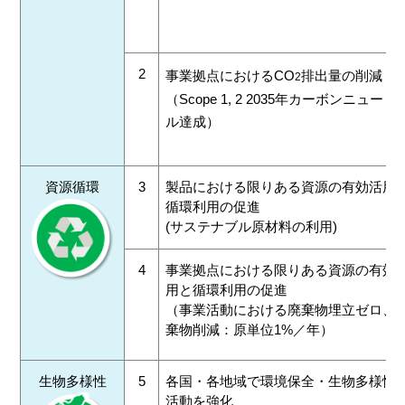
2
事業拠点におけるCO
排出量の削減
2
（Scope 1, 2 2035年カーボンニュート
ル達成）
資源循環
3
製品における限りある資源の有効活用
循環利用の促進
(サステナブル原材料の利用)
4
事業拠点における限りある資源の有効
用と循環利用の促進
（事業活動における廃棄物埋立ゼロ、
棄物削減：原単位1%／年）
生物多様性
5
各国・各地域で環境保全・生物多様性
活動を強化