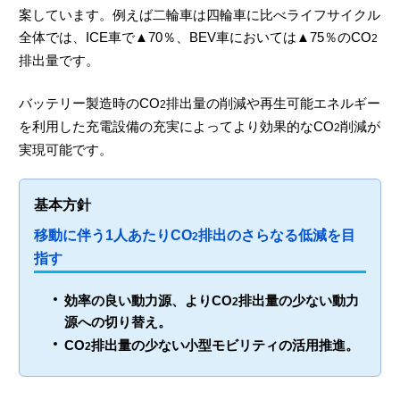
案しています。例えば二輪車は四輪車に比べライフサイクル
全体では、ICE車で▲70％、BEV車においては▲75％のCO
2
排出量です。
バッテリー製造時のCO
排出量の削減や再生可能エネルギー
2
を利用した充電設備の充実によってより効果的なCO
削減が
2
実現可能です。
基本方針
移動に伴う1人あたりCO
排出のさらなる低減を目
2
指す
効率の良い動力源、よりCO
排出量の少ない動力
2
源への切り替え。
CO
排出量の少ない小型モビリティの活用推進。
2