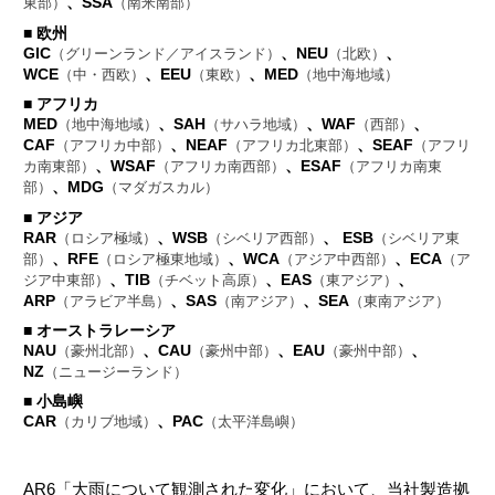
、SSA
東部）
（南米南部）
■ 欧州
GIC
、NEU
、
（グリーンランド／アイスランド）
（北欧）
WCE
、EEU
、MED
（中・西欧）
（東欧）
（地中海地域）
■ アフリカ
MED
、SAH
、WAF
、
（地中海地域）
（サハラ地域）
（西部）
CAF
、NEAF
、SEAF
（アフリカ中部）
（アフリカ北東部）
（アフリ
、WSAF
、ESAF
カ南東部）
（アフリカ南西部）
（アフリカ南東
、MDG
部）
（マダガスカル）
■ アジア
RAR
、WSB
、 ESB
（ロシア極域）
（シベリア西部）
（シベリア東
、RFE
、WCA
、ECA
部）
（ロシア極東地域）
（アジア中西部）
（ア
、TIB
、EAS
、
ジア中東部）
（チベット高原）
（東アジア）
ARP
、SAS
、SEA
（アラビア半島）
（南アジア）
（東南アジア）
■ オーストラレーシア
NAU
、CAU
、EAU
、
（豪州北部）
（豪州中部）
（豪州中部）
NZ
（ニュージーランド）
■ 小島嶼
CAR
、PAC
（カリブ地域）
（太平洋島嶼）
AR6「大雨について観測された変化」において、当社製造拠