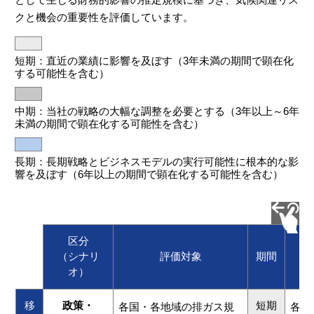
クと機会の重要性を評価しています。
短期：直近の業績に影響を及ぼす（3年未満の期間で顕在化
する可能性を含む）
中期：当社の戦略の大幅な調整を必要とする（3年以上～6年
未満の期間で顕在化する可能性を含む）
長期：長期戦略とビジネスモデルの実行可能性に根本的な影
響を及ぼす（6年以上の期間で顕在化する可能性を含む）
区分
（シナリ
評価対象
期間
オ）
移
政策・
短期
各国・各地域の排ガス規
各国