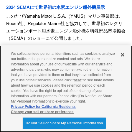
2024 SEMAにて世界初の水素エンジン船外機展示
このたびYamaha Motor U.S.A.（YMUS）マリン事業部は、
Roush社、Regulator Marine社と協力して、世界初のレクリ
エーションボート用水素エンジン船外機を特殊部品市場協会
（SEMA）のショーにて公開しました。
Roush社が設計した船外機の動力となる水素燃料システム、
We collect unique personal identifiers such as cookies to analyze
レギュレーターマリンによる船外機用の特別船体と共に、H
our traffic and to personalize content and ads. We share
2船外機のコンセプトを展示し、ショーの期間中2,300人以上
information about your use of our website with our analytics and
の報道関係者を含む16万人の来場者に紹介しました。
advertising partners, who may combine it with other information
that you have provided to them or that they have collected from
幅広い来場者に対して、複数技術によるソリューションとい
your use of their services. Please click "
here
" to see more details
about how we use cookies and the retention period of each
う方向性を示し、二酸化炭素を削減する複数の技術を提唱
cookie. You have the right to opt out of our sharing of your
し、これを実行していくためには業界を超えた協力が重要で
information with our partners. Please click [Do Not Sell or Share
あると考えています。
My Personal Information] to exercise your right.
Privacy Policy for California Residents
水素エンジンを開発にあたり、ヤマハはこれまでさまざまな
Change your sell or share preference
パートナーと協力してきました。こうした取り組みは、二酸
Do Not Sell or Share My Personal Information
化炭素排出を削減し、さらに持続可能な未来に貢献するとい