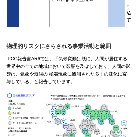
する
込む
す。
物理的リスクにさらされる事業活動と範囲
IPCC報告書AR6では、「気候変動は既に、人間が居住する
世界中の全ての地域において影響を及ぼしており、人間の影
響は、気象や気候の 極端現象に観測された多くの変化に寄
与している」と報告しています。