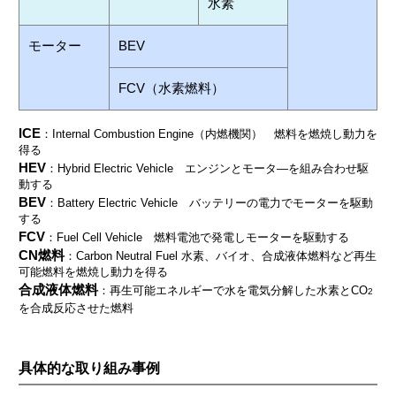
水素
モーター
BEV
FCV（水素燃料）
ICE
：Internal Combustion Engine（内燃機関） 燃料を燃焼し動力を
得る
HEV
：Hybrid Electric Vehicle エンジンとモータ―を組み合わせ駆
動する
BEV
：Battery Electric Vehicle バッテリーの電力でモーターを駆動
する
FCV
：Fuel Cell Vehicle 燃料電池で発電しモーターを駆動する
CN燃料
：Carbon Neutral Fuel 水素、バイオ、合成液体燃料など再生
可能燃料を燃焼し動力を得る
合成液体燃料
：再生可能エネルギーで水を電気分解した水素とCO
2
を合成反応させた燃料
具体的な取り組み事例