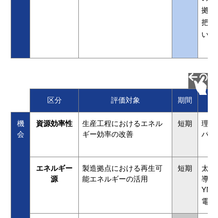
拠点
把握
いま
区分
評価対象
期間
機
資源効率性
生産工程におけるエネル
短期
理論
会
ギー効率の改善
バル
エネルギー
製造拠点における再生可
短期
太陽
源
能エネルギーの活用
導入
YM
電源