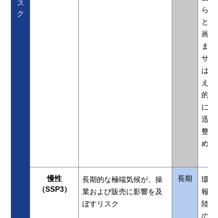
ス
ら、
ク
と判
画の
ます
サプ
は、
え、
的な
に把
迅速
整え
めて
慢性
長期
長期的な極端気候が、操
環境
（SSP3）
業および販売に影響を及
報告
ぼすリスク
陸上
の頻