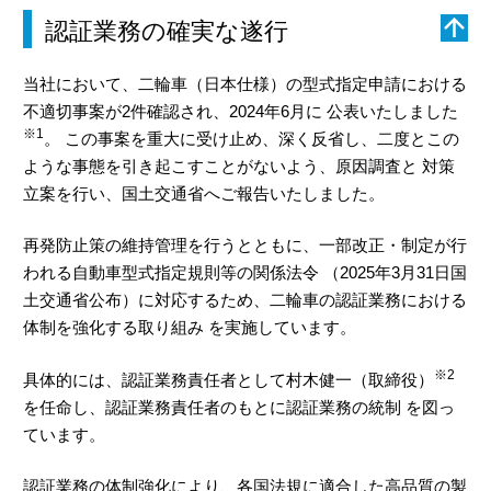
認証業務の確実な遂行
当社において、二輪車（日本仕様）の型式指定申請における
不適切事案が2件確認され、2024年6月に 公表いたしました
※1
。 この事案を重大に受け止め、深く反省し、二度とこの
ような事態を引き起こすことがないよう、原因調査と 対策
立案を行い、国土交通省へご報告いたしました。
再発防止策の維持管理を行うとともに、一部改正・制定が行
われる自動車型式指定規則等の関係法令 （2025年3月31日国
土交通省公布）に対応するため、二輪車の認証業務における
体制を強化する取り組み を実施しています。
※2
具体的には、認証業務責任者として村木健一（取締役）
を任命し、認証業務責任者のもとに認証業務の統制 を図っ
ています。
認証業務の体制強化により、各国法規に適合した高品質の製