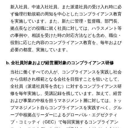
新入社員、中途入社社員、また派遣社員の受け入れ時に必
ず倫理行動規範の周知を中心としたコンプライアンス教育
を実施しています。また、新たに管理・監督職、部門長、
拠点長などの役職に就く社員に対しては、ハラスメント等
の事例や、相談を受けた時の対応方法なども含め、職位・
役割に応じた内容のコンプライアンス教育を、毎年および
必要の都度、実施しています。
b. 全社員対象および経営層対象のコンプライアンス研修
当社に働くすべての人が、コンプライアンスを実践し社会
から信頼され模範となる会社を目指すことを狙いとして、
全社員（派遣社員等を含む）に対するコンプライアンス研
修を毎年実施し、受講記録を残しています。加えて、経営
および事業の中核を担うマネジメント層に対しては、トッ
プマネジメント自らコンプライアンスを実践すべく、グル
ープ中核拠点リーダーによるグローバル・エグゼクティ
ブ・コミッティ（GEC）で毎回実施するコンプライアン