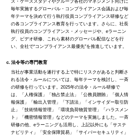
ス・ケーススタディやグループ各社のマネジメント向けに
毎年実施するグローバル・コンプライアンス会議および毎
年テーマを決めて行う執行役員コンプライアンス研修など
の各コンプライアンス教育を行っています。さらに、社長
執行役員のコンプライアンス・メッセージや、eラーニン
グ、ビデオ研修、これら素材のグローバル配信などを行
い、全社で“コンプライアンス最優先”を推進しています。
c. 法令等の専門教育
当社が事業活動を遂行する上で特にリスクがあると判断さ
れる法令・ルールについては、毎年テーマを検討し、一斉
の研修を行っています。2025年の法令・ルール研修で
は、「人権保護」「独占禁止法」「公務員贈賄」「個人情
報保護」「輸出入管理」「下請法」「インサイダー取引防
止」「技術情報管理」「環境負荷物質管理」「ハラスメン
ト」「機密情報管理」などのテーマを実施しました。一斉
研修の他、eラーニングも活用し、上記以外にも「サステ
ナビリティ」「安全保障貿易」「サイバーセキュリティ」