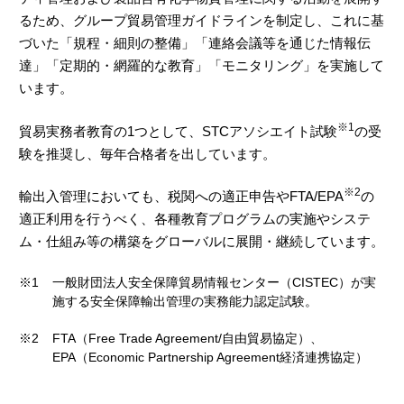
るため、グループ貿易管理ガイドラインを制定し、これに基
づいた「規程・細則の整備」「連絡会議等を通じた情報伝
達」「定期的・網羅的な教育」「モニタリング」を実施して
います。
※1
貿易実務者教育の1つとして、STCアソシエイト試験
の受
験を推奨し、毎年合格者を出しています。
※2
輸出入管理においても、税関への適正申告やFTA/EPA
の
適正利用を行うべく、各種教育プログラムの実施やシステ
ム・仕組み等の構築をグローバルに展開・継続しています。
※1
一般財団法人安全保障貿易情報センター（CISTEC）が実
施する安全保障輸出管理の実務能力認定試験。
※2
FTA（Free Trade Agreement/自由貿易協定）、
EPA（Economic Partnership Agreement経済連携協定）