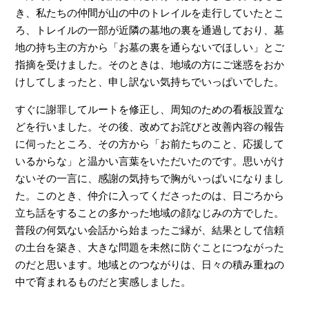
き、私たちの仲間が山の中のトレイルを走行していたとこ
ろ、トレイルの一部が近隣の墓地の裏を通過しており、墓
地の持ち主の方から「お墓の裏を通らないでほしい」とご
指摘を受けました。そのときは、地域の方にご迷惑をおか
けしてしまったと、申し訳ない気持ちでいっぱいでした。
すぐに謝罪してルートを修正し、周知のための看板設置な
どを行いました。その後、改めてお詫びと改善内容の報告
に伺ったところ、その方から「お前たちのこと、応援して
いるからな」と温かい言葉をいただいたのです。思いがけ
ないその一言に、感謝の気持ちで胸がいっぱいになりまし
た。このとき、仲介に入ってくださったのは、日ごろから
立ち話をすることの多かった地域の顔なじみの方でした。
普段の何気ない会話から始まったご縁が、結果として信頼
の土台を築き、大きな問題を未然に防ぐことにつながった
のだと思います。地域とのつながりは、日々の積み重ねの
中で育まれるものだと実感しました。