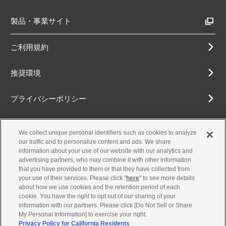
製品・事業サイト
ご利用規約
推奨環境
プライバシーポリシー
Cookieポリシー
We collect unique personal identifiers such as cookies to analyze
our traffic and to personalize content and ads. We share
アクセシビリティ方針
information about your use of our website with our analytics and
advertising partners, who may combine it with other information
that you have provided to them or that they have collected from
your use of their services. Please click "
here
" to see more details
about how we use cookies and the retention period of each
古物営業法に基づく表示
cookie. You have the right to opt out of our sharing of your
information with our partners. Please click [Do Not Sell or Share
お問合せ
My Personal Information] to exercise your right.
Privacy Policy for California Residents