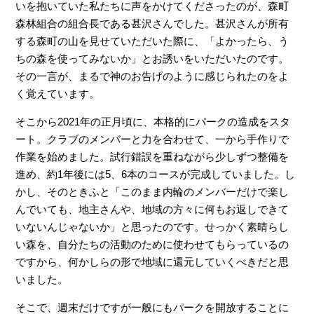
いを抱いていた私たちに声をかけてくださったのが、森町
森林組合の組合長である甚沢さんでした。甚沢さんが所有
する森町の山を見せていただいた際に、「よかったら、う
ちの森を使ってみないか」とお誘いをいただいたのです。
その一言が、まるで神のお告げのように感じられたのをよ
く覚えています。
そこから2021年の正月頃に、本格的にパークの造成をスタ
ート。クラブのメンバーと力を合わせて、一から手作りで
作業を始めました。試行錯誤を重ねながら少しずつ整備を
進め、約1年後には5、6本のコースが完成していました。し
かし、そのときふと「このまま内輪のメンバーだけで楽し
んでいても、地主さんや、地域の方々に何もお返しできて
いないんじゃないか」と思ったのです。せっかく素晴らし
い森を、自分たちの活動のために使わせてもらっているの
ですから、何かしらの形で地域に還元していくべきだと思
いました。
そこで、週末だけですが一般にもパークを開放することに