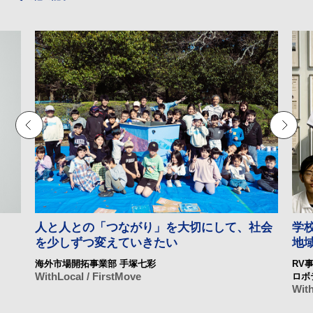
人と人との「つながり」を大切にして、社会
学
を少しずつ変えていきたい
地
海外市場開拓事業部 手塚七彩
RV
WithLocal / FirstMove
ロボ
With