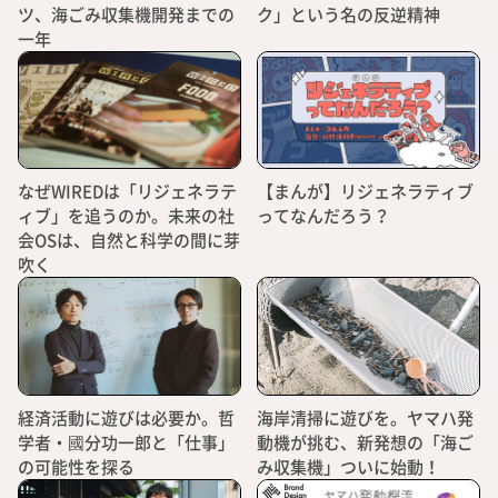
ツ、海ごみ収集機開発までの
ク」という名の反逆精神
一年
なぜWIREDは「リジェネラテ
【まんが】リジェネラティブ
ィブ」を追うのか。未来の社
ってなんだろう？
会OSは、自然と科学の間に芽
吹く
経済活動に遊びは必要か。哲
海岸清掃に遊びを。ヤマハ発
学者・國分功一郎と「仕事」
動機が挑む、新発想の「海ご
の可能性を探る
み収集機」ついに始動！