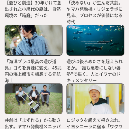
【遊びと創造】30年かけて創
「決めない」が生んだ共創。
出された小網代の森は、自然
ヤマハ発動機・リジェラボに
環境の「箱庭」だった
見る、プロセスが価値になる
時代
「海洋プラは最高の遊び道
遊びは後ろめたさを超えられ
具」ゴミを資源に変え、45兆
るか。“誰も悪者にしない姿
円の海上都市を構想する元航
勢”で描く、人とイワナのド
海士
キュメンタリー
共創は「まず作る」から動き
ロジックを超えて揺さぶれ。
出す。ヤマハ発動機×ニッパ
イヨシコーラに宿る「ワクワ