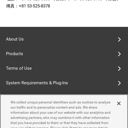
傳真：+81 53-525-8378
About Us
Products
Terms of Use
System Requirements & Plug-Ins
Privacy Policy
We collect unique personal identifiers such as cookies to analyze
our traffic and to personalize content and ads. We share
Cookie Policy
information about your use of our website with our analytics and
advertising partners, who may combine it with other information
that you have provided to them or that they have collected from
Accessibility Policy
your use of their services. Please click "
here
" to see more details