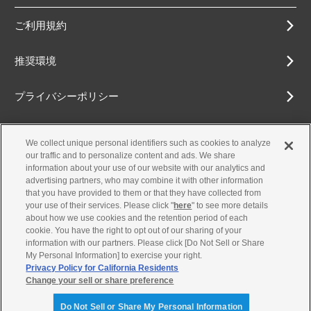
ご利用規約
推奨環境
プライバシーポリシー
Cookieポリシー
We collect unique personal identifiers such as cookies to analyze
our traffic and to personalize content and ads. We share
アクセシビリティ方針
information about your use of our website with our analytics and
advertising partners, who may combine it with other information
that you have provided to them or that they have collected from
your use of their services. Please click "
here
" to see more details
about how we use cookies and the retention period of each
古物営業法に基づく表示
cookie. You have the right to opt out of our sharing of your
information with our partners. Please click [Do Not Sell or Share
お問合せ
My Personal Information] to exercise your right.
Privacy Policy for California Residents
Change your sell or share preference
© Yamaha Motor Co., Ltd.
Do Not Sell or Share My Personal Information