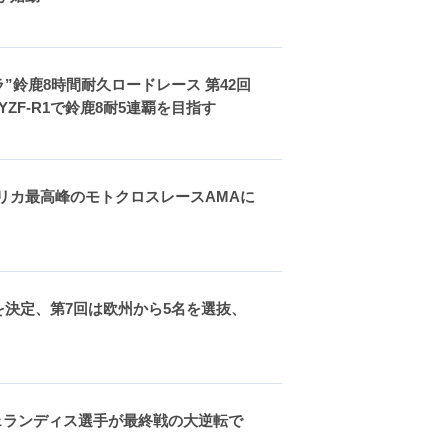
ーラ”鈴鹿8時間耐久ロードレース 第42回
YZF-R1で鈴鹿8耐5連覇を目指す
メリカ最高峰のモトクロスレースAMAに
間の継続を決定、第7回は欧州から5名を選抜、
フェランディス選手が最終戦の大逆転で