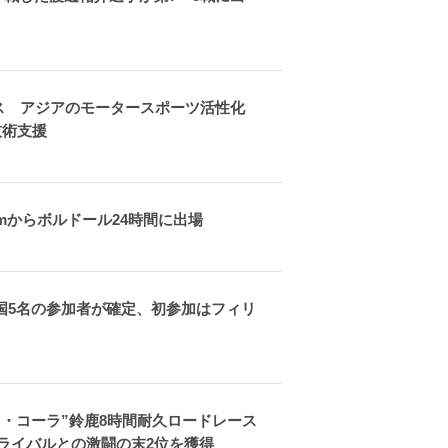
久レース アジアのモータースポーツ活性化
へ技術支援
 Teamからボルドール24時間に出場
4ヵ国5名の参加者が確定、初参加はフィリ
“コカ・コーラ”鈴鹿8時間耐久ロードレース
EAMがライバルとの激闘の末2位を獲得