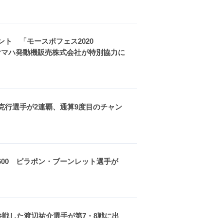
ント 「モースポフェス2020
ヤマハ発動機販売株式会社が特別協力に
須賀克行選手が2連覇、通算9度目のチャン
ツ600 ピラポン・ブーンレット選手が
戦した渡辺祐介選手が第7・8戦に出