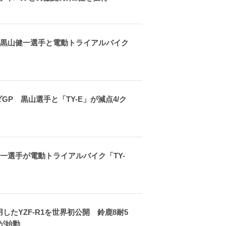
最終戦 黒山健一選手と電動トライアルバイク
ンダGP 黒山選手と「TY-E」が減点4/ク
黒山健一選手が電動トライアルバイク「TY-
用したYZF-R1を世界初公開 鈴鹿8耐5
」が始動