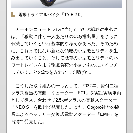
電動トライアルバイク「TY-E 2.0」
カーボンニュートラルに向けた当社の戦略の中心に
は、「移動に伴う一人あたりのCO
排出量」をさらに
2
低減していくという基本的な考えがあった。そのため
に、これまでにない新たな領域の小型モビリティを生
み出していくこと、そして既存の小型モビリティのパ
ワートレインをより環境負荷の小さいものにスイッチ
していくことの2つを方針として掲げた。
こうした取り組みの一つとして、2022年、原付二種
クラス相当の電動コミューター「E01」を実証実験車両
として導入。合わせて2.5kWクラスの電動スクーター
「NEO‘S」を欧州で発売した。また、Gogoro社との協
業によるバッテリー交換式電動スクーター「EMF」を
台湾で発売した。