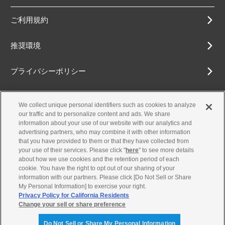
ご利用規約
推奨環境
プライバシーポリシー
Cookieポリシー
We collect unique personal identifiers such as cookies to analyze
our traffic and to personalize content and ads. We share
アクセシビリティ方針
information about your use of our website with our analytics and
advertising partners, who may combine it with other information
that you have provided to them or that they have collected from
your use of their services. Please click "
here
" to see more details
about how we use cookies and the retention period of each
古物営業法に基づく表示
cookie. You have the right to opt out of our sharing of your
information with our partners. Please click [Do Not Sell or Share
お問合せ
My Personal Information] to exercise your right.
Privacy Policy for California Residents
Change your sell or share preference
© Yamaha Motor Co., Ltd.
Do Not Sell or Share My Personal Information