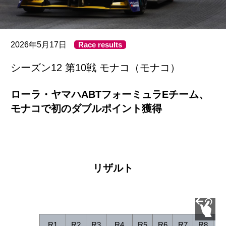
2026年5月17日
Race results
シーズン12 第10戦 モナコ（モナコ）
ローラ・ヤマハABTフォーミュラEチーム、
モナコで初のダブルポイント獲得
リザルト
R1
R2
R3
R4
R5
R6
R7
R8
R