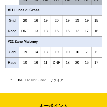
#11 Lucas di Grassi
Grid
20
16
19
20
19
19
19
15
1
Race
DNF
13
13
16
15
12
17
16
8
#22 Zane Maloney
Grid
19
14
13
19
10
10
7
6
2
Race
10
16
11
DNF
18
20
15
17
1
*
DNF: Did Not Finish リタイア
キーポイント