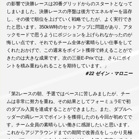
の影響で決勝レースは20番グリッドからのスタートとなって
しまいました。決勝レースの序盤は後方でエネルギーを温存
し、その後で順位を上げていく戦略でしたが、よく実行でき
たと思います。350kW時のセットアップに問題があり、アタ
ックモードで思うようにポジションを上げられなかったのが
悔しい点です。それでもチーム全体が素晴らしい仕事をして
くれたおかげで、この週末をポイント獲得で終えることがで
きたのは大きな成果です。次の三亜E-Prixでは、さらにポイ
ントを積み重ねられることを期待しています。」
＃22 ゼイン・マロニー
「第2レースの朝、予選ではペースに苦しみましたが、チー
ムは非常に努力を重ね、その結果としてフォーミュラEで初
のダブル入賞を達成することができました。また、ダブルヘ
ッダーの両レースでポイントを獲得したのも今回が初めてで
す。チーム全員の素晴らしい働きに感謝したいと思います。
これからアジアラウンドまでの期間で改善点をしっかり見極