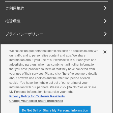
ご利用規約
推奨環境
プライバシーポリシー
Cookieポリシー
We collect unique personal identifiers such as cookies to analyze
our traffic and to personalize content and ads. We share
アクセシビリティ方針
information about your use of our website with our analytics and
advertising partners, who may combine it with other information
that you have provided to them or that they have collected from
your use of their services. Please click "
here
" to see more details
about how we use cookies and the retention period of each
古物営業法に基づく表示
cookie. You have the right to opt out of our sharing of your
information with our partners. Please click [Do Not Sell or Share
お問合せ
My Personal Information] to exercise your right.
Privacy Policy for California Residents
Change your sell or share preference
© Yamaha Motor Co., Ltd.
Do Not Sell or Share My Personal Information