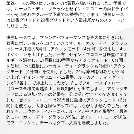
第2レースの朝のセッションでは苦戦を強いられました。予選で
は、ルーカス・ディ・グラッシとゼイン・マロニーの両ドライバ
ーがそれぞれのグループ予選で10番手にとどまり、決勝レース
は19番グリッドと20番グリッドという最後尾からのスタートと
なりました。
決勝レースでは、マシンのパフォーマンスを最大限に引き出し、
着実にポジションを上げていきます。ルーカス・ディ・グラッシ
はレース序盤の8周目にアタックモード（4分間）を使用し、4つ
ポジションを上げました。一方、ゼイン・マロニーは序盤にエネ
ルギーを温存し、17周目に19番手からアタックモード（6分間）
を使用。その直後にルーカス・ディ・グラッシも2回目のアタッ
クモード（4分間）を使用しました。2台は隊列を組みながら追
い上げ、ゼイン・マロニーが12番手、ルーカス・ディ・グラッ
シが13番手まで浮上しましたが、そこでフルコースイエロー
（コース全域で追越禁止、速度制限）が出てしまい、アタックモ
ードによる追加パワーの効果を十分に活かすことができませんで
した。ゼイン・マロニーは22周目に最後のアタックモード（2分
間）を使うも、大きな順位アップにはつながりませんでした。そ
れでも、上位のドライバーにペナルティが科された影響で、最終
的にルーカス・ディ・グラッシが9位、ゼイン・マロニーが10位
でフィニッシュ。チームはダブル入賞を達成しました。