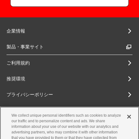
企業情報
製品・事業サイト
ご利用規約
推奨環境
プライバシーポリシー
Cookieポリシー
We collect unique personal identifiers such as cookies to analyze
our traffic and to personalize content and ads. We share
アクセシビリティ方針
information about your use of our website with our analytics and
advertising partners, who may combine it with other information
that you have provided to them or that they have collected from