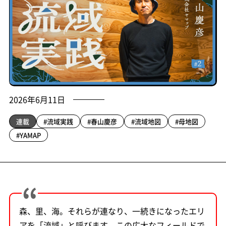
2026年6月11日
連載
#流域実践
#春山慶彦
#流域地図
#母地図
#YAMAP
森、里、海。それらが連なり、一続きになったエリ
アを「流域」と呼びます。この広大なフィールドで