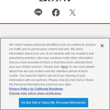
We collect unique personal identifiers such as cookies to analyze
our traffic and to personalize content and ads. We share
information about your use of our website with our analytics and
advertising partners, who may combine it with other information
that you have provided to them or that they have collected from
your use of their services. Please click "
here
" to see more details
about how we use cookies and the retention period of each
cookie. You have the right to opt out of our sharing of your
information with our partners. Please click [Do Not Sell or Share
My Personal Information] to exercise your right.
Privacy Policy for California Residents
Change your sell or share preference
Do Not Sell or Share My Personal Information