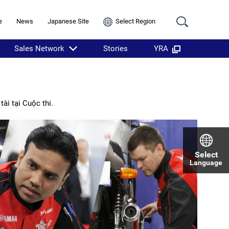
e
News
Japanese Site
Select Region
Sales Network
Stories
YRA
ài tại Cuộc thi.
Select
Language