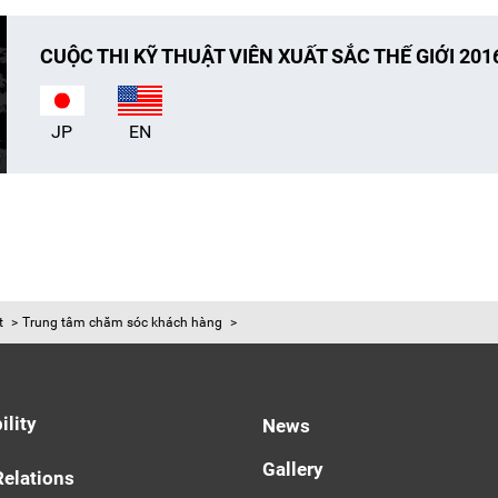
CUỘC THI KỸ THUẬT VIÊN XUẤT SẮC THẾ GIỚI 201
JP
EN
t
Trung tâm chăm sóc khách hàng
ility
News
Gallery
Relations