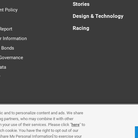
Stories
t Policy
Design & Technology
Racing
Report
r Information
d Bonds
 Governance
ata
r
ffic and to personalize content and ads. We share
Requirements & Plug-Ins
Privacy Policy
Cookie Poli
ing partners, who may combine it with other
 your use of their services. Please click "
here
" to
Contact Us
h cookie. You have the right to opt out of our
 Share My Personal Information] to exercise your