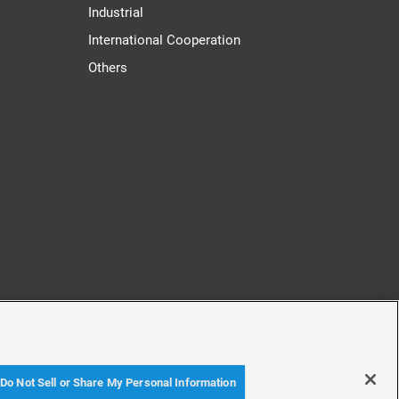
Industrial
International Cooperation
Others
cy
Accessibility Policy
Do Not Sell or Share My Personal Information