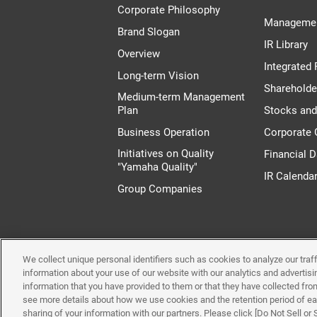
Corporate Philosophy
Managemen
Brand Slogan
IR Library
Overview
Integrated 
Long-term Vision
Shareholde
Medium-term Management
Plan
Stocks an
Business Operation
Corporate
Initiatives on Quality
Financial D
"Yamaha Quality"
IR Calenda
Group Companies
We collect unique personal identifiers such as cookies to analyze our tra
Terms of Use
System 
information about your use of our website with our analytics and advertis
information that you have provided to them or that they have collected from
see more details about how we use cookies and the retention period of eac
sharing of your information with our partners. Please click [Do Not Sell or