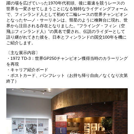
躍の場を広げていった1970年代初頭、後に最速を競うレースの
世界を一変させてしまうことになる独特なライディングフォーム
で、フィンランド人として初めて二輪レースの世界チャンピオン
となったヤ―ノ・サーリネンは、彗星のように檜舞台に現れ、世
界から注目される存在となりました。“フライング・フィン（空
飛ぶフィンランド人）”の異名で愛され、伝説のライダーとして
語り継がれてきた彼を、日本とフィンランドの国交100年を機に
ご紹介します。
〔主な展示内容〕
・1972 TD-3：世界GP250チャンピオン獲得当時のカラーリング
を再現
・キャリア紹介ボード
・ポストカード、パンフレット（お持ち帰り自由／なくなり次第
終了）