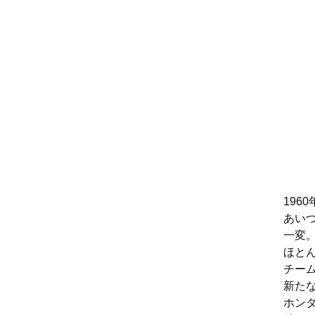
196
あい
一変。
ほと
チー
新たな
ホン