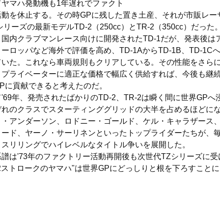
てヤマハ発動機も1年遅れでファクト
活動を休止する。その時GPに残した置き土産、それが市販レー
1シリーズの最新モデルTD-2（250cc）とTR-2（350cc）だった
、国内クラブマンレース向けに開発されたTD-1だが、発表後は
ーロッパなど海外で評価を高め、TD-1AからTD-1B、TD-1C
ていた。これなら車両規則もクリアしている。その性能をさら
、プライベーターに適正な価格で幅広く供給すれば、今後も継
GPに貢献できると考えたのだ。
'69年、発売されたばかりのTD-2、TR-2は瞬く間に世界GPへ
ぞれのクラスでスターティンググリッドの大半を占めるほどに
ト・アンダーソン、ロドニー・ゴールド、ケル・キャラザース
リード、ヤーノ・サーリネンといったトップライダーたちが、
、スリリングでハイレベルなタイトル争いを展開した。
譜は'73年のファクトリー活動再開後も次世代TZシリーズに受
2ストロークのヤマハ"は世界GPにどっしりと根を下ろすこと