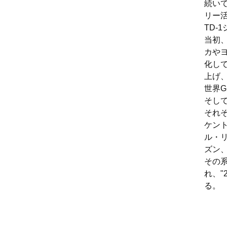
続い
リー
TD-
当初
カやヨ
化し
上げ
世界
そして
それ
ケン
ル・
ズン
その系
れ、"
る。