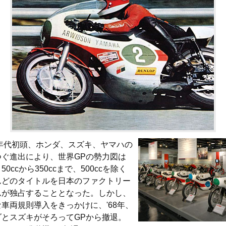
0年代初頭、ホンダ、スズキ、ヤマハの
つぐ進出により、世界GPの勢力図は
50ccから350ccまで、500ccを除く
んどのタイトルを日本のファクトリー
ムが独占することとなった。しかし、
車両規則導入をきっかけに、'68年、
ダとスズキがそろってGPから撤退。