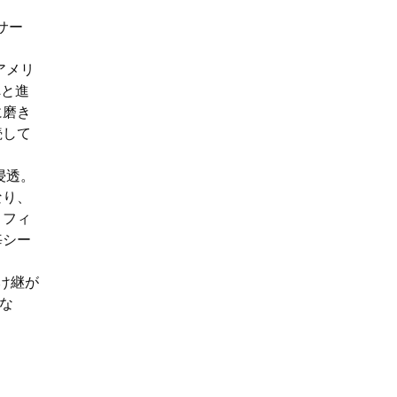
サー
。
アメリ
へと進
に磨き
続して
浸透。
なり、
、フィ
毎シー
け継が
にな