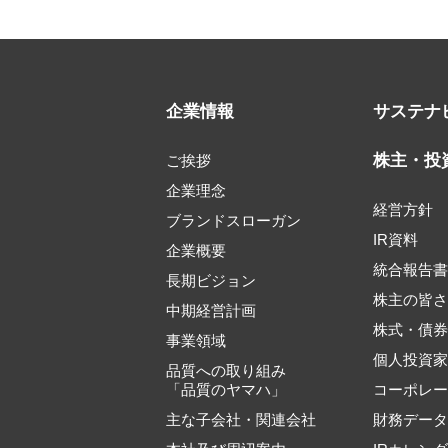
企業情報
サステナ
株主・投
ご挨拶
企業理念
経営方針
ブランドスローガン
IR資料
企業概要
統合報告
長期ビジョン
株主の皆
中期経営計画
株式・債
事業領域
個人投資
品質への取り組み
「品質のヤマハ」
コーポレ
主な子会社・関連会社
財務デー