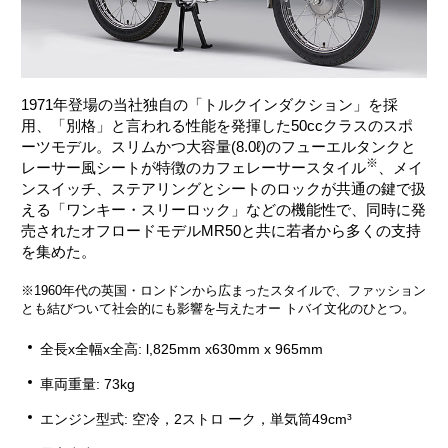
1971年登場の当社独自の「トルクインダクション」を採
用、「別格」と言われる性能を発揮した50ccクラスのスポ
ーツモデル。スリムかつ大容量(8.0ℓ)のフューエルタンクと
※
レーサー風シートが特徴のカフェレーサースタイル
、メイ
ンスイッチ、ステアリングとシートのロックが共通の鍵で扱
える「ワンキー・スリーロック」などの機能性で、同時に発
売されたオフロードモデルMR50と共に若者から多くの支持
を集めた。
※1960年代の英国・ロンドンから広まったスタイルで、ファッション
とも結びついて社会的にも影響を与えたオー トバイ文化のひとつ。
全長x全幅x全高: l,825mm x630mm x 965mm
車両重量: 73kg
エンジン型式: 空冷，2ストロ ーク，単気筒49cm³