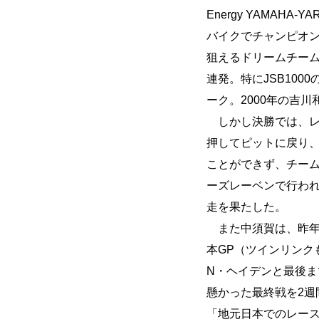
Energy YAMAH
バイクでチャンピオン
狙えるドリームチー
連発。特にJSB10
ーク。2000年の吉
しかし決勝では、レー
押してピットに戻り
ことができず、チー
ーズレーベンで行われ
走を果たした。
また中須賀は、昨年に
本GP（ツインリンクもて
N・ヘイデンと最後ま
懸かった最終戦を2
「地元日本でのレース