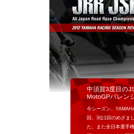
中須賀3度目のJ
MotoGPバレ
今シーズン、YAMAHA 
回、3位1回のめざまし
た。また全日本選手権