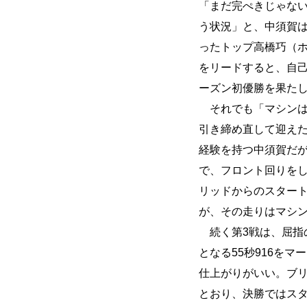
「まだ完ぺきじゃな
う状況」と、中須賀
ったトップ高橋巧（ホ
をリードすると、自
ーズン初優勝を果た
それでも「マシンは
引き締め直して迎えた
経験を持つ中須賀だ
で、フロント回りを
リッドからのスタート
が、その走りはマシ
続く第3戦は、屈指
となる55秒916を
仕上がりがいい。ブ
とおり、決勝ではス