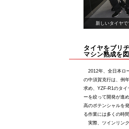
新しいタイヤで
タイヤをブリ
マシン熟成を図
2012年、全日本ロード
の中須賀克行は、例
求め、YZF-R1の
ーを絞って開発が進
高のポテンシャルを
る作業には多くの時
実際、ツインリンクも