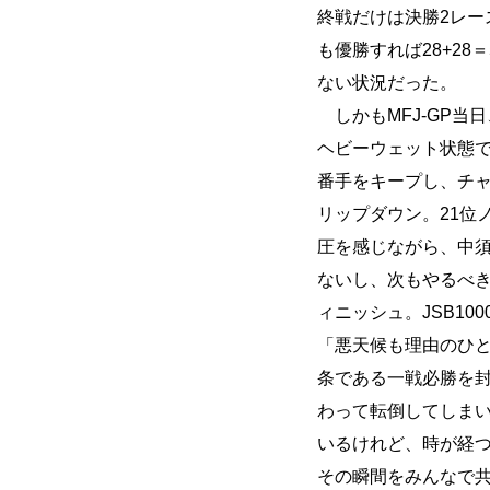
終戦だけは決勝2レー
も優勝すれば28+2
ない状況だった。
しかもMFJ-GP当
ヘビーウェット状態で
番手をキープし、チ
リップダウン。21位
圧を感じながら、中
ないし、次もやるべき
ィニッシュ。JSB1
「悪天候も理由のひ
条である一戦必勝を封
わって転倒してしま
いるけれど、時が経
その瞬間をみんなで