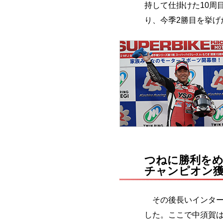
持して仕掛けた10周
り、今季2勝目を挙げ
つねに勝利を
チャンピオン
その後長いインターバ
した。ここで中須賀