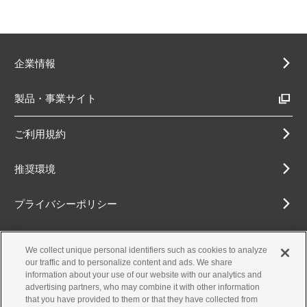
企業情報
製品・事業サイト
ご利用規約
推奨環境
プライバシーポリシー
Cookieポリシー
We collect unique personal identifiers such as cookies to analyze
our traffic and to personalize content and ads. We share
アクセシビリティ方針
information about your use of our website with our analytics and
advertising partners, who may combine it with other information
that you have provided to them or that they have collected from