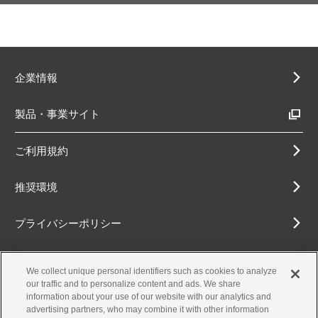
企業情報
製品・事業サイト
ご利用規約
推奨環境
プライバシーポリシー
Cookieポリシー
We collect unique personal identifiers such as cookies to analyze
our traffic and to personalize content and ads. We share
アクセシビリティ方針
information about your use of our website with our analytics and
advertising partners, who may combine it with other information