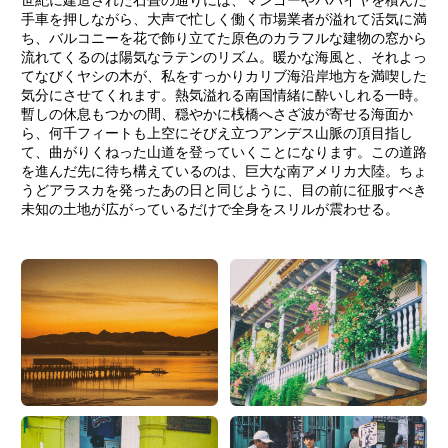
手車を押しながら、大声で忙しく働く市場業者が溢れて活気に満
ち、バルコニーを花で飾り立てた原色のカラフルな建物の窓から
流れてくるのは陽気なラテンのリズム。暖かな海風と、それよっ
てなびくヤシの木が、私をすっかりカリブ海沿岸地方を満喫した
気分にさせてくれます。熱気溢れる南国情緒に酔いしれる一時。
暫しの休息もつかの間、穏やかに桟橋へさざ波が寄せる海面か
ら、何千フィートも上空にそびえ立つアンデス山脈の頂目指し
て、曲がりくねった山道を登っていくことになります。この道路
を進んだ先に待ち構えているのは、巨大な南アメリカ大陸。ちょ
うどアラスカを発ったあの日と同じように、目の前に征服すべき
未知の土地が広がっているだけで全身をスリルが震わせる。