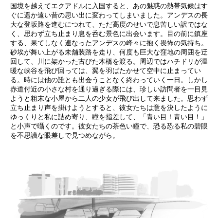
国境を越えてエクアドルに入国すると、あの魅惑の熱帯気候はす
ぐに遥か遠い昔の思い出に変わってしまいました。アンデスの長
大な登坂路を進むにつれて、ただ高度のせいで息苦しい訳ではな
く、思わず立ち止まり息を呑む景色に出会います。目の前に鎮座
する、果てしなく連なったアンデスの峰々に抱く畏怖の気持ち。
砂埃が舞い上がる未舗装路を走り、何度も巨大な窪地の周囲を迂
回して、川に架かった古びた木橋を渡る。周辺ではハチドリが温
暖な峡谷を飛び回っては、翼を羽ばたかせて空中に止まってい
る。時には他の誰とも出会うことなく終わっていく一日。しかし
赤道付近の小さな村を通り過ぎる際には、珍しい訪問者を一目見
ようと粗末な小屋から二人の少女が飛び出して来ました。思わず
立ち止まり声を掛けようとすると、彼女たちは意を決したように
ゆっくりと私に詰め寄り、瞳を指差して、「青い目！青い目！」
と小声で囁くのです。彼女たちの茶色い瞳で、恐る恐る私の碧眼
を不思議な眼差しで見つめながら。