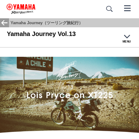
Yamaha Journey（ツーリング旅紀行）
Yamaha Journey Vol.13
MENU
ホーム
Yamaha Journey
#motorcyclescape
Moto Life