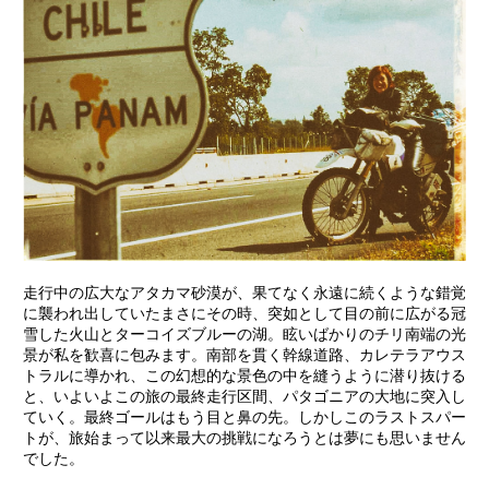
走行中の広大なアタカマ砂漠が、果てなく永遠に続くような錯覚
に襲われ出していたまさにその時、突如として目の前に広がる冠
雪した火山とターコイズブルーの湖。眩いばかりのチリ南端の光
景が私を歓喜に包みます。南部を貫く幹線道路、カレテラアウス
トラルに導かれ、この幻想的な景色の中を縫うように潜り抜ける
と、いよいよこの旅の最終走行区間、パタゴニアの大地に突入し
ていく。最終ゴールはもう目と鼻の先。しかしこのラストスパー
トが、旅始まって以来最大の挑戦になろうとは夢にも思いません
でした。