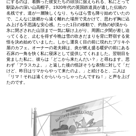
にするのは、着飾った彼女たちの頭頂に据えられる、私にとって
馴染みの深い山高帽子。1920年代の英国鉄道員が遺した伝統の
名残です。道が一層険しくなり、ちらほら雪も降り始めていたの
で、こんなに故郷から遠く離れた場所で見かけて、思わず胸に込
み上げる不思議な安心感。たった1日の移動で、灼熱の砂漠から
氷に閉ざされた山頂まで一気に駆け上がり、周囲に夕闇が差し迫
ってくると、止むを得ず今晩は雪の吹きだまりを背に野宿する覚
悟を決め始めていました。しかし運良く目の前に現れたブリキ小
屋のカフェ。オーナーの老夫婦は、炎が燃え盛る暖炉の前にある
石床の一角を快く私に寝床として提供してくれました。翌朝目を
覚ました私に、彼らは「どこから来たんだい？」と尋ねます。思
わず「アラスカよ。」と返した後の怪訝そうな表情に対して「だ
けど、昨日はリマからやって来たのよ。」と続けると、二人は
「リマ！それは遠くからいらっしゃったんですね！」と声を上げ
たのです。