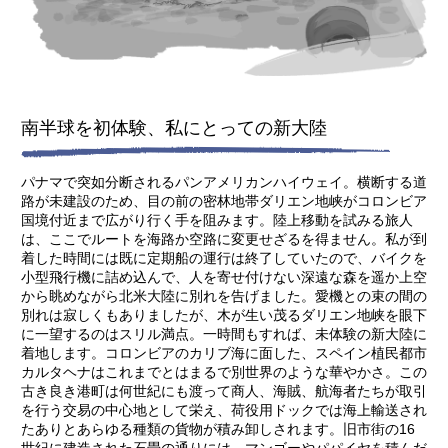
南半球を初体験、私にとっての新大陸
パナマで突如分断されるパンアメリカンハイウェイ。横断する道
路が未建設のため、目の前の密林地帯ダリエン地峡がコロンビア
国境付近まで広がり行く手を阻みます。陸上移動を試みる旅人
は、ここでルートを海路か空路に変更せざるを得ません。私が到
着した時間には既に定期船の運行は終了していたので、バイクを
小型飛行機に詰め込んで、人を寄せ付けない深遠な森を遥か上空
から眺めながら北米大陸に別れを告げました。愛機との束の間の
別れは寂しくもありましたが、木が生い茂るダリエン地峡を眼下
に一望するのはスリル満点。一時間もすれば、未体験の新大陸に
着地します。コロンビアのカリブ海に面した、スペイン植民都市
カルタヘナはこれまでとはまるで別世界のような華やかさ。この
古き良き港町は何世紀にも渡って商人、海賊、航海者たちが取引
を行う交易の中心地として栄え、荷役用ドックでは海上輸送され
たありとあらゆる種類の貨物が積み卸しされます。旧市街の16
世紀に建造された石畳の通りには、マンゴーやパパイヤを積んだ