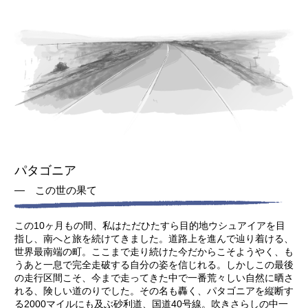
パタゴニア
― この世の果て
この10ヶ月もの間、私はただひたすら目的地ウシュアイアを目
指し、南へと旅を続けてきました。道路上を進んで辿り着ける、
世界最南端の町。ここまで走り続けた今だからこそようやく、も
うあと一息で完全走破する自分の姿を信じれる。しかしこの最後
の走行区間こそ、今まで走ってきた中で一番荒々しい自然に晒さ
れる、険しい道のりでした。その名も轟く、パタゴニアを縦断す
る2000マイルにも及ぶ砂利道、国道40号線。吹きさらしの中一