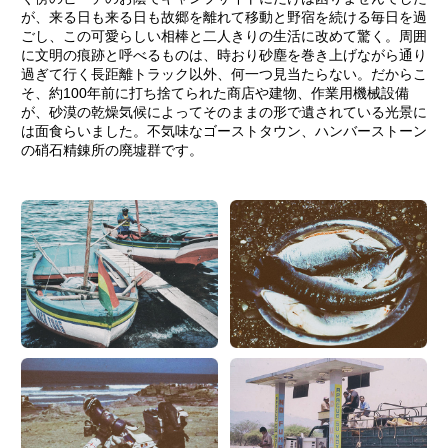
が、来る日も来る日も故郷を離れて移動と野宿を続ける毎日を過
ごし、この可愛らしい相棒と二人きりの生活に改めて驚く。周囲
に文明の痕跡と呼べるものは、時おり砂塵を巻き上げながら通り
過ぎて行く長距離トラック以外、何一つ見当たらない。だからこ
そ、約100年前に打ち捨てられた商店や建物、作業用機械設備
が、砂漠の乾燥気候によってそのままの形で遺されている光景に
は面食らいました。不気味なゴーストタウン、ハンバーストーン
の硝石精錬所の廃墟群です。