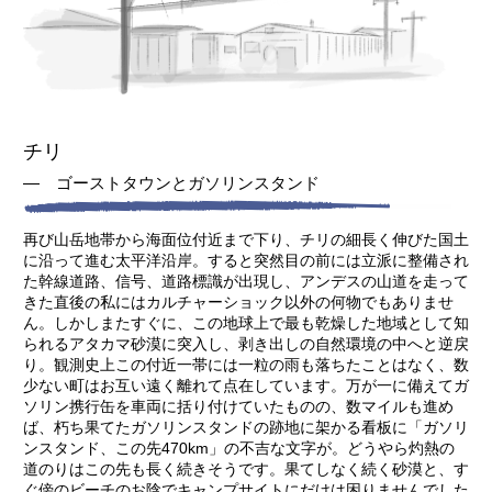
チリ
― ゴーストタウンとガソリンスタンド
再び山岳地帯から海面位付近まで下り、チリの細長く伸びた国土
に沿って進む太平洋沿岸。すると突然目の前には立派に整備され
た幹線道路、信号、道路標識が出現し、アンデスの山道を走って
きた直後の私にはカルチャーショック以外の何物でもありませ
ん。しかしまたすぐに、この地球上で最も乾燥した地域として知
られるアタカマ砂漠に突入し、剥き出しの自然環境の中へと逆戻
り。観測史上この付近一帯には一粒の雨も落ちたことはなく、数
少ない町はお互い遠く離れて点在しています。万が一に備えてガ
ソリン携行缶を車両に括り付けていたものの、数マイルも進め
ば、朽ち果てたガソリンスタンドの跡地に架かる看板に「ガソリ
ンスタンド、この先470km」の不吉な文字が。どうやら灼熱の
道のりはこの先も長く続きそうです。果てしなく続く砂漠と、す
ぐ傍のビーチのお陰でキャンプサイトにだけは困りませんでした