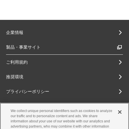
企業情報
製品・事業サイト
ご利用規約
推奨環境
プライバシーポリシー
Cookieポリシー
We collect unique personal identifiers such as cookies to analyze
our traffic and to personalize content and ads. We share
アクセシビリティ方針
information about your use of our website with our analytics and
advertising partners, who may combine it with other information