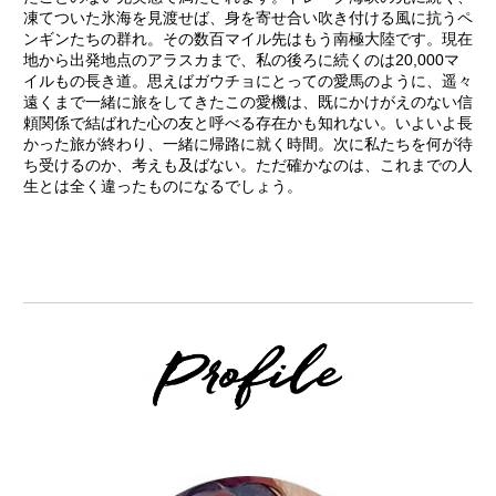
凍てついた氷海を見渡せば、身を寄せ合い吹き付ける風に抗うペ
ンギンたちの群れ。その数百マイル先はもう南極大陸です。現在
地から出発地点のアラスカまで、私の後ろに続くのは20,000マ
イルもの長き道。思えばガウチョにとっての愛馬のように、遥々
遠くまで一緒に旅をしてきたこの愛機は、既にかけがえのない信
頼関係で結ばれた心の友と呼べる存在かも知れない。いよいよ長
かった旅が終わり、一緒に帰路に就く時間。次に私たちを何が待
ち受けるのか、考えも及ばない。ただ確かなのは、これまでの人
生とは全く違ったものになるでしょう。