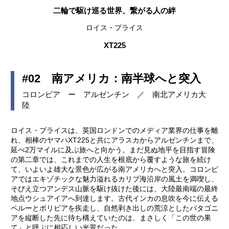
二輪で駆け巡る世界、繋がる人の絆
ロイス・プライス
XT225
#02 南アメリカ：南半球へと突入
コロンビア ー アルゼンチン ／ 南北アメリカ大
陸
ロイス・プライスは、英国ロンドンでのメディア業界の仕事を離
れ、相棒のヤマハXT225と共にアラスカからアルゼンチンまで、
延べ2万マイルに及ぶ旅へと向かう。まだ見ぬ地平を目指す冒険
の第二章では、これまでの人生を根底から覆すような旅を続け
て、いよいよ雄大な景色が広がる南アメリカへと突入。コロンビ
アではエキゾチックな魅力溢れるカリブ海沿岸の風土を満喫し、
そびえ立つアンデス山脈を駆け抜けた後には、大陸最南端の最終
地点ウシュアイアへ到達します。古代インカの息吹を今に伝える
ペルーとボリビアを疾走し、自然剥き出しの荒涼としたパタゴニ
アを縦断した先に待ち構えていたのは、まさしく「この世の果
て」と呼ぶに相応しい光景だった…