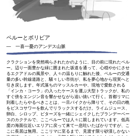
ペルーとボリビア
― 一喜一憂のアンデス山脈
クラクションを突然鳴らされたかのように、目の前に現れたペル
ー。辺り一面豊かな緑に囲まれた坂道を通って、心穏やかにさせ
るエクアドルの風景や、人々の温もりに触れた後、ペルーの交通
量の多い幹線道路と、騒々しい市街が、私を夢心地から現実へと
引き戻します。年式落ちのマッスルカーや、現地で愛飲される
「インカ・コーラ」の入ったケースを運ぶ大型トラックが、私の
すぐ傍をエンジン音を響かせながら追い抜いて行く。首都リマに
到着したらやるべきことは、一旦バイクから降りて、その日の晩
をピスコサワーを飲んでリラックスするだけ。ライムジュース、
卵白、シロップ、ビターズを一緒にシェイクしたブランデーベー
スのカクテルで、ここペルーでは人々に親しまれています。低高
度の海面位近いエリアに戻って来て一息吐いたばかりですが、こ
こに長居は無用。ここリマに至るまで、見渡す限り砂漠しかない