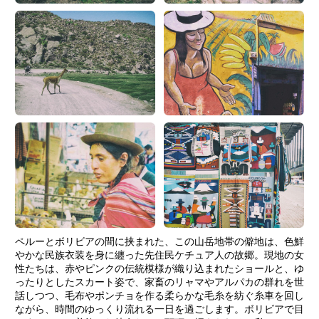
ペルーとボリビアの間に挟まれた、この山岳地帯の僻地は、色鮮
やかな民族衣装を身に纏った先住民ケチュア人の故郷。現地の女
性たちは、赤やピンクの伝統模様が織り込まれたショールと、ゆ
ったりとしたスカート姿で、家畜のリャマやアルパカの群れを世
話しつつ、毛布やポンチョを作る柔らかな毛糸を紡ぐ糸車を回し
ながら、時間のゆっくり流れる一日を過ごします。ボリビアで目