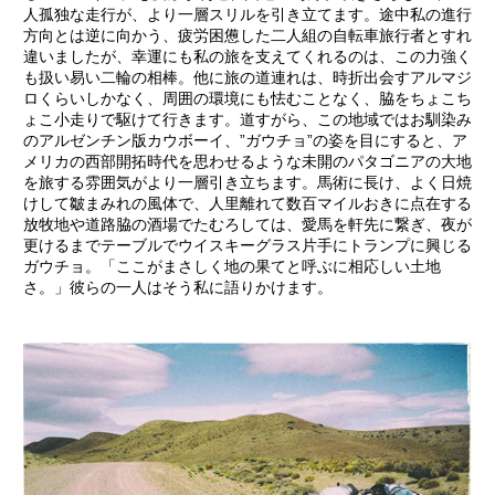
人孤独な走行が、より一層スリルを引き立てます。途中私の進行
方向とは逆に向かう、疲労困憊した二人組の自転車旅行者とすれ
違いましたが、幸運にも私の旅を支えてくれるのは、この力強く
も扱い易い二輪の相棒。他に旅の道連れは、時折出会すアルマジ
ロくらいしかなく、周囲の環境にも怯むことなく、脇をちょこち
ょこ小走りで駆けて行きます。道すがら、この地域ではお馴染み
のアルゼンチン版カウボーイ、”ガウチョ”の姿を目にすると、ア
メリカの西部開拓時代を思わせるような未開のパタゴニアの大地
を旅する雰囲気がより一層引き立ちます。馬術に長け、よく日焼
けして皺まみれの風体で、人里離れて数百マイルおきに点在する
放牧地や道路脇の酒場でたむろしては、愛馬を軒先に繋ぎ、夜が
更けるまでテーブルでウイスキーグラス片手にトランプに興じる
ガウチョ。「ここがまさしく地の果てと呼ぶに相応しい土地
さ。」彼らの一人はそう私に語りかけます。