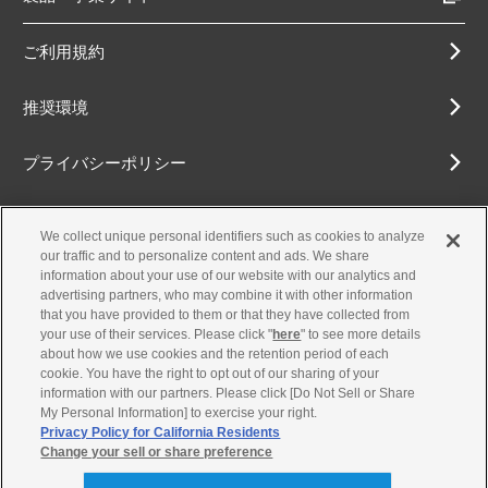
ご利用規約
推奨環境
プライバシーポリシー
Cookieポリシー
We collect unique personal identifiers such as cookies to analyze
our traffic and to personalize content and ads. We share
アクセシビリティ方針
information about your use of our website with our analytics and
advertising partners, who may combine it with other information
that you have provided to them or that they have collected from
your use of their services. Please click "
here
" to see more details
about how we use cookies and the retention period of each
古物営業法に基づく表示
cookie. You have the right to opt out of our sharing of your
information with our partners. Please click [Do Not Sell or Share
お問合せ
My Personal Information] to exercise your right.
Privacy Policy for California Residents
Change your sell or share preference
© Yamaha Motor Co., Ltd.