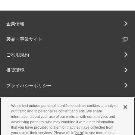
企業情報
製品・事業サイト
ご利用規約
推奨環境
プライバシーポリシー
Cookieポリシー
We collect unique personal identifiers such as cookies to analyze
our traffic and to personalize content and ads. We share
アクセシビリティ方針
information about your use of our website with our analytics and
advertising partners, who may combine it with other information
that you have provided to them or that they have collected from
your use of their services. Please click "
here
" to see more details