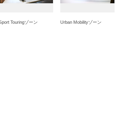
Sport Touringゾーン
Urban Mobilityゾーン