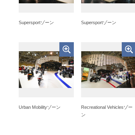
Supersportゾーン
Supersportゾーン
Urban Mobilityゾーン
Recreational Vehiclesゾー
ン