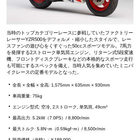
当時のトップカテゴリーレースに参戦していたファクトリー
レーサーYZR500をデフォルメ・縮小したスタイルで、レー
スファンの遊び心をくすぐった50ccスポーツモデル。7馬力
を発揮する2ストローク単気筒エンジン、リターン式5段変速
機、フロントディスクブレーキなどの本格的なスポーツ走行
も可能にするスペックを備え、当時人気を集めていたミニバ
イクレースの定番モデルとなった。
全長 × 全幅 × 全高: 1,575mm × 635mm × 930mm
車両重量: 75kg
エンジン型式: 空冷, 2ストローク, 単気筒, 49cm³
最高出力: 5.2kW（7.0PS）/ 8,800r/min
最大トルク: 5.8N･m（0.59kgf･m）/ 8,500r/min
販売価格（当時）: ￥189,000