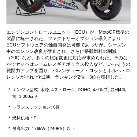
エンジンコントロールユニット（ECU）が、MotoGP標準の
製品に統一された。ファクトリーオプション導入により
ECUソフトウェアの独自開発は可能であったが、シーズン
中のエンジン改良が禁止され、さらに搭載燃料の削減
（20ℓ）など、多くの規定変更に対応が求められた。そのな
かでヤマハはシームレスギアボックス投入など、いっそうの
戦闘力アップを図り、バレンティーノ・ロッシとホルヘ・ロ
レンソがそれぞれ2勝、ランキング2位・3位を獲得した。
エンジン型式: 水冷, 4ストローク, DOHC, 4バルブ, 並列4気
筒, 1,000cm³
トランスミッション: 6速
燃料供給：FI
最高出力: 176kW（240PS）以上