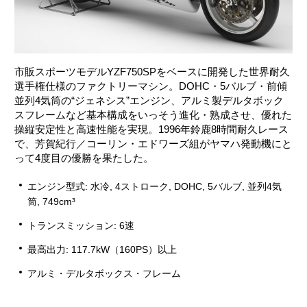
市販スポーツモデルYZF750SPをベースに開発した世界耐久
選手権仕様のファクトリーマシン。DOHC・5バルブ・前傾
並列4気筒の“ジェネシス”エンジン、アルミ製デルタボック
スフレームなど基本構成をいっそう進化・熟成させ、優れた
操縦安定性と高速性能を実現。1996年鈴鹿8時間耐久レース
で、芳賀紀行／コーリン・エドワーズ組がヤマハ発動機にと
って4度目の優勝を果たした。
エンジン型式: 水冷, 4ストローク, DOHC, 5バルブ, 並列4気
筒, 749cm³
トランスミッション: 6速
最高出力: 117.7kW（160PS）以上
アルミ・デルタボックス・フレーム