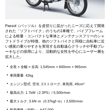
Passol（パッソル）を皮切りに拡がったニーズに応えて開発
された「ソフトバイク」のうちの1車種で、パイプフレーム
による軽量・コンパクトな車体とメンテナンスフリーのシャ
フトドライブが特徴。他のソフトバイクと同様に自転車に近
い感覚の乗りやすさを実現する自動遠心クラッチや手動ブレ
ーキなどの採用により、活動的な女性を中心にユーザー層を
拡大した。
全長 × 全幅 × 全高: 1,545mm × 600mm × 965mm
車両重量: 42kg
エンジン型式: 空冷, 2ストローク, 単気筒, 49cm³
最高出力: 1.7kW（2.3PS）/ 5,500r/min
最大トルク: 3.6N･m（0.37kgf･m）/ 3,500r/min
販売価格（当時）: ￥67,000