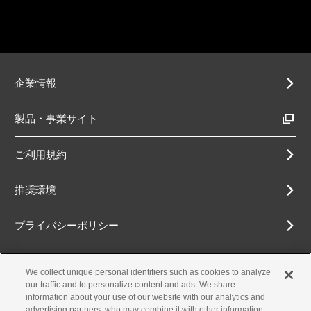
企業情報
製品・事業サイト
ご利用規約
推奨環境
プライバシーポリシー
Cookieポリシー
We collect unique personal identifiers such as cookies to analyze
our traffic and to personalize content and ads. We share
アクセシビリティ方針
information about your use of our website with our analytics and
advertising partners, who may combine it with other information