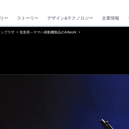
リー
ストーリー
デザイン&テクノロジー
企業情報
ョンプラザ
造形美～ヤマハ発動機製品のArtwork