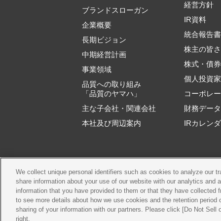
経営方針
ブランドスローガン
IR資料
企業概要
統合報告
長期ビジョン
株主の皆
中期経営計画
株式・債
事業領域
個人投資
品質への取り組み
「品質のヤマハ」
コーポレ
主な子会社・関連会社
財務デー
本社及び周辺案内
IRカレン
We collect unique personal identifiers such as cookies to analyze our t
ご利用規約
推奨
share information about your use of our website with our analytics and 
information that you have provided to them or that they have collected f
to see more details about how we use cookies and the retention period o
sharing of your information with our partners. Please click [Do Not Sell
right.