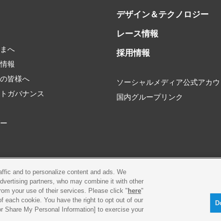
デザイン＆テクノロジー
レース情報
書
さまへ
採用情報
券情報
家の皆様へ
ソーシャルメディア公式アカウ
ートガバナンス
国内グループリンク
タ
ダー
raffic and to personalize content and ads. We
環境
プライバシーポリシー
Cookieポリシー
advertising partners, who may combine it with other
rom your use of their services. Please click "
here
"
f each cookie. You have the right to opt out of our
古物営業法に基づく表示
お問合せ
D
 or Share My Personal Information] to exercise your