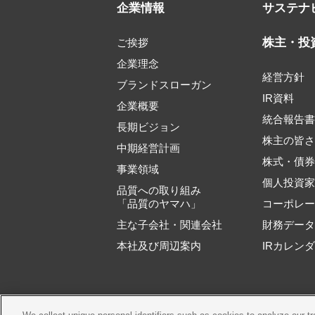
企業情報
サステナ
株主・投
ご挨拶
企業理念
経営方針
ブランドスローガン
IR資料
企業概要
統合報告
長期ビジョン
株主の皆
中期経営計画
株式・債
事業領域
個人投資
品質への取り組み
「品質のヤマハ」
コーポレ
主な子会社・関連会社
財務デー
本社及び周辺案内
IRカレン