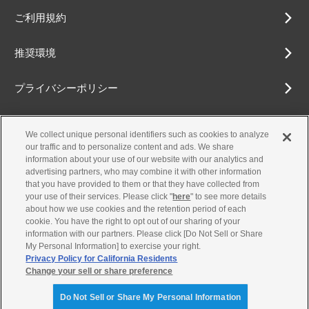
ご利用規約
推奨環境
プライバシーポリシー
Cookieポリシー
We collect unique personal identifiers such as cookies to analyze
our traffic and to personalize content and ads. We share
アクセシビリティ方針
information about your use of our website with our analytics and
advertising partners, who may combine it with other information
that you have provided to them or that they have collected from
your use of their services. Please click "
here
" to see more details
about how we use cookies and the retention period of each
古物営業法に基づく表示
cookie. You have the right to opt out of our sharing of your
information with our partners. Please click [Do Not Sell or Share
お問合せ
My Personal Information] to exercise your right.
Privacy Policy for California Residents
Change your sell or share preference
© Yamaha Motor Co., Ltd.
Do Not Sell or Share My Personal Information