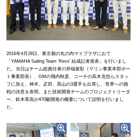
2016年4月28日、東京都の丸の内マイプラザにおて
「YAMAHA Sailing Team 'Revs' 結成記者発表」を行いまし
た。当日はチーム総責任者の井端俊彰（マリン事業本部ボー
ト事業部長）、GMの飛内秋彦、コーチの高木克也らスタッ
フに加え、神木、疋田、髙山の3選手も出席し、世界への挑
戦の決意を表明。また技術開発チームのプロジェクトリーダ
ー、鈴木章高が470艇開発の概要について説明を行いまし
た。