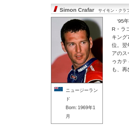
Simon Crafar
サイモン・クラ
‘9
R・ラ
キング7
位。翌
アのス
ゥカテ
も、再
ニュージーラン
ド
Born: 1969年1
月