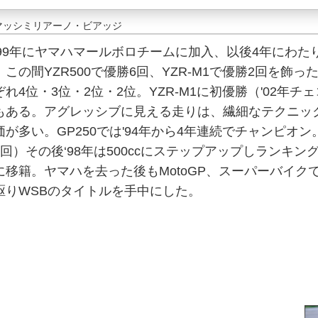
マッシミリアーノ・ビアッジ
'99年にヤマハマールボロチームに加入、以後4年にわ
。この間YZR500で優勝6回、YZR-M1で優勝2回を飾
ぞれ4位・3位・2位・2位。YZR-M1に初優勝（'02年チ
もある。アグレッシブに見える走りは、繊細なテクニッ
価が多い。GP250では'94年から4年連続でチャンピオ
1回）その後‘98年は500ccにステップアップしランキ
に移籍。ヤマハを去った後もMotoGP、スーパーバイクで
駆りWSBのタイトルを手中にした。