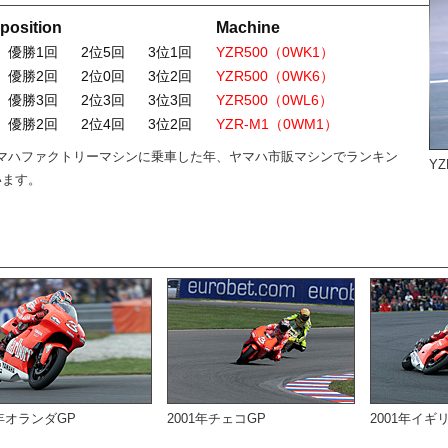
 position
Machine
優勝1回
2位5回
3位1回
YZR500（0WK1）
優勝2回
2位0回
3位2回
YZR500（0WK6）
優勝3回
2位3回
3位3回
YZR500（0WL6）
優勝2回
2位4回
3位2回
YZR-M1（0WM1）
マハファクトリーマシンに乗車した年、ヤマハ市販マシンでランキン
Y
います。
1年オランダGP
2001年チェコGP
2001年イギ