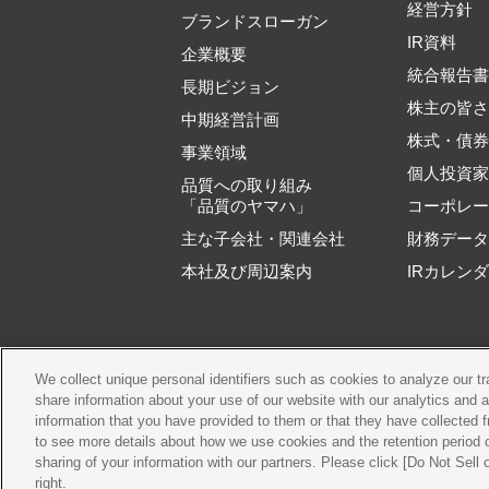
経営方針
ブランドスローガン
IR資料
企業概要
統合報告
長期ビジョン
株主の皆
中期経営計画
株式・債
事業領域
個人投資
品質への取り組み
「品質のヤマハ」
コーポレ
主な子会社・関連会社
財務デー
本社及び周辺案内
IRカレン
We collect unique personal identifiers such as cookies to analyze our t
ご利用規約
推奨
share information about your use of our website with our analytics and 
information that you have provided to them or that they have collected f
to see more details about how we use cookies and the retention period o
sharing of your information with our partners. Please click [Do Not Sell
right.