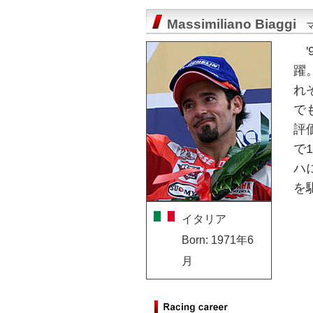
Massimiliano Biaggi
躍
れ
で
評
で
ハ
を
イタリア
Born: 1971年6
月