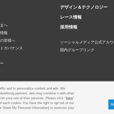
デザイン＆テクノロジー
レース情報
書
さまへ
採用情報
券情報
家の皆様へ
ソーシャルメディア公式アカウ
ートガバナンス
国内グループリンク
タ
ダー
raffic and to personalize content and ads. We
環境
プライバシーポリシー
Cookieポリシー
advertising partners, who may combine it with other
rom your use of their services. Please click "
here
"
f each cookie. You have the right to opt out of our
古物営業法に基づく表示
お問合せ
D
 or Share My Personal Information] to exercise your