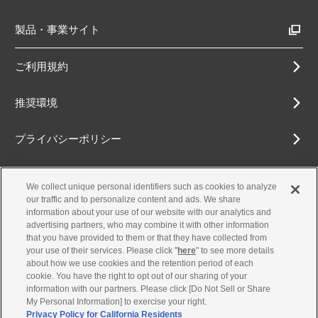
製品・事業サイト
ご利用規約
推奨環境
プライバシーポリシー
Cookieポリシー
We collect unique personal identifiers such as cookies to analyze
our traffic and to personalize content and ads. We share
アクセシビリティ方針
information about your use of our website with our analytics and
advertising partners, who may combine it with other information
that you have provided to them or that they have collected from
your use of their services. Please click "
here
" to see more details
about how we use cookies and the retention period of each
古物営業法に基づく表示
cookie. You have the right to opt out of our sharing of your
information with our partners. Please click [Do Not Sell or Share
お問合せ
My Personal Information] to exercise your right.
Privacy Policy for California Residents