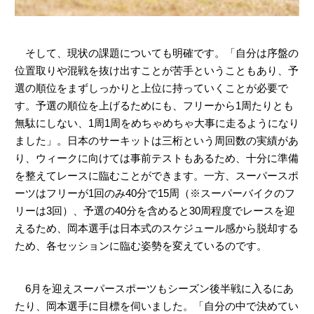
そして、現状の課題についても明確です。「自分は序盤の
位置取りや混戦を抜け出すことが苦手ということもあり、予
選の順位をまずしっかりと上位に持っていくことが必要で
す。予選の順位を上げるためにも、フリーから1周たりとも
無駄にしない、1周1周をめちゃめちゃ大事に走るようになり
ました」。日本のサーキットは三桁という周回数の実績があ
り、ウィークに向けては事前テストもあるため、十分に準備
を整えてレースに臨むことができます。一方、スーパースポ
ーツはフリーが1回のみ40分で15周（※スーパーバイクのフ
リーは3回）、予選の40分を含めると30周程度でレースを迎
えるため、岡本選手は日本式のスケジュール感から脱却する
ため、各セッションに臨む姿勢を変えているのです。
6月を迎えスーパースポーツもシーズン後半戦に入るにあ
たり、岡本選手に目標を伺いました。「自分の中で決めてい