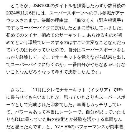
ところが、JSB1000のタイトルを獲得したわずか数日後の
2024年11月6日には、スーパースポーツへのフル参戦がアナ
ウンスされます。決断の理由は、「航汰くん（野左根選手）
ですらスーパーバイクに挑戦したときに苦戦していました。
初めてのタイヤ、初めてのサーキット… あらゆるものが初
めてという環境でレースするのはすごい大変なことなんだっ
ていうのはわかっていたので、自分はスーパースポーツをし
っかり経験して、そこでサーキットを覚えながら結果を出し
てスーパーバイクに行くのが、一番自分がやらなきゃいけな
いことなんだろうなって考えて決断したんです」
さらに、「11月にクレモナサーキット（イタリア）でR9
に乗らせてもらいましたが、思っていたよりもスーパースポ
ーツとして完成された印象でした。車両もカッチリしてい
て、パワーもあって本当にレーシーで、自分が思っていたよ
りもR1に乗っていた時の技術とか経験を活かせる車両なん
だと思ったんです」と、YZF-R9のパフォーマンスが岡本選