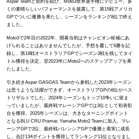
Aspar Teamと契約を結び、Moto3世界選手権にデビュー。多
くの素晴らしいパフォーマンスを披露して、第15戦アメリカ
GPでついに優勝を果たし、シーズンをランキング8位で終え
ました。
Moto3で2年目の2022年、開幕当初はチャンピオン候補にあ
げられることはありませんでしたが、予想を覆して6勝を記
録し、第18戦オーストラリアGPでシーズン3戦を残してタイ
トル獲得を決定。翌2023年にMoto2へのステップアップを果
たしました。
引き続きAspar GASGAS Teamから参戦した2023年シーズン
は思うような活躍ができず、オーストラリアGPの6位がベス
トリザルトでした。2024年シーズンもトップ10争いに留ま
っていましたが、最終戦マレーシアGPでは3位として初表彰
台を獲得。2025年シーズンは、大きなターニングポイント
となるBLU CRU Pramac Yamaha Moto2 Teamに加入。マレ
ーシアGPで2位、最終戦バレンシアGPで優勝と着実に成長
し、合計134ポイントを獲得してランキング11位となりまし