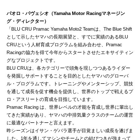
パオロ・パヴェシオ（Yamaha Motor Racingマネージン
グ・ディレクター）
「BLU CRU Pramac Yamaha Moto2 Teamは、The Blue Shift
として示したヤマハの長期展望と、すでに実績のあるBLU
CRUという人材育成プログラムを組み合わせ、Pramac
Racingの協力を得て今年からスタートさせたエキサイティン
グなプロジェクトです。
BLU CRUは、各カテゴリーで頭角を現しつつあるライダー
を発掘しサポートすることを目的としたヤマハのグローバ
ル・プログラムです。トレーニングやメンターシップ、競技
を通して成長を促す機会を提供し、世界のトップで戦えるプ
ロ・アスリートの育成を目指しています。
Pramac Racing は、世界レベルの才能を育成し世界に輩出し
てきた実績があり、ヤマハの中排気量クラスのチームの運営
に最適なパートナーと言えます。
昨シーズンはイサン・ゲバラ選手が目覚ましい成長を遂げま
した。1年を通してマシンやチームとの結びつきが強まって