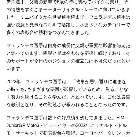
デス選手。父親の影響で6歳の時に初めてバイクに乗り、そ
の情熱をすぐさまモーターサイクル・レースに向けていきま
した。ミニバイクから世界選手権まで、フェランデス選手は
強い決意と見事なスキルで活躍し、さまざまなカテゴリーで
多くの表彰台や勝利をつかんできました。
フェランデス選手は自身の成長に父親が重要な影響を与えた
と語っています。両親と兄は今も彼を応援し続けており、そ
のサポートが今日のポジションの確立には不可欠だったとい
います。
2022年、フェランデス選手は、「物事が思い通りに進まな
い時でも､さまざまな要因が影響しているため、焦ることな
く努力を続けることを学んだ」と述べています。これは貴重
な教訓となり、その勤勉さが報われることとなったのです。
フェランデス選手は数々の好成績を残してきました。FIM
JuniorGP Moto3デビューイヤーの2022年にリカルド・トル
モ・サーキットで初表彰台を獲得。ヨーロッパ・タレントカ