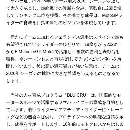
ゲバラ選手は2025年のチーム加入以来、シーズンを通じ
て大きく成長し、最終戦での優勝を含み、表彰台に2回登壇
してランキング11位を獲得。その着実な成長は、MotoGPラ
イダーの育成を目指す当社のビジョンを体現しています。
新たにチームに加わるフェランデス選手はスペインで最も
有望視されているライダーのひとりで、18歳ながら2023年
からFIM JuniorGP Moto2で活躍し、複数の勝利と表彰台を
獲得。今シーズンもあと1戦を残してチャンピオン争いを展
開しています。彼の高い適応能力と強い決意は、チームの
2026年シーズンの挑戦に大きな希望を与えるものとなるで
しょう。
当社の人材育成プログラム「BLU CRU」は、国際的なモ
ータースポーツで活躍するヤマハライダーの育成を目的とし
ています。若いライダーやアマチュア・ライダーにトレーニ
ングなどの機会を提供し、プロライダーへの明確な道筋を示
し、成長をサポートします。10年前にモトクロスからはじま