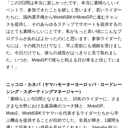
「この2日間は本当に楽しかったです。本当に素晴らしいイ
ベントで、参加できたことを嬉しく思います。若いライダー
たちに、国内選手権からWorldSBKやMotoGPに進むチャン
スを提供し、そのあらゆるステップでサポートを提供するの
はとても素晴らしいことです。私がもっと若い頃にこんなプ
ログラムがあればよかったのにと思います。参加ライダーた
ちには、その能力だけでなく、学ぶ意欲にも感銘を受けまし
た。今日だけでも、彼らの成長がはっきりと見て取れまし
た。いつか、MotoGPで彼らと戦える日が来ると信じていま
す！」
ニッコロ・カネパ（ヤマハモーターヨーロッパ・ロードレー
シング・スポーティングマネージャー）
「素晴らしい5日間となりました。10名のライダーに、さま
ざまな分野における最高峰のコーチ陣と、MotoGP、
Moto2、WorldSBKでヤマハを代表するライダーたちから学
ぶ機会を提供することが目的でした。全員が輝き、1週間を
通して目覚ましい成長を見せてくれました。Yamaha BLU