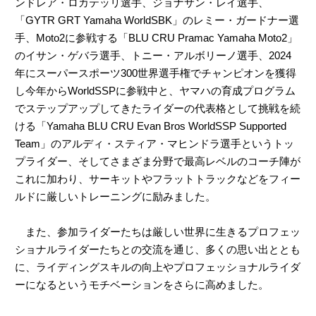
ンドレア・ロカテッリ選手、ジョナサン・レイ選手、
「GYTR GRT Yamaha WorldSBK」のレミー・ガードナー選
手、Moto2に参戦する「BLU CRU Pramac Yamaha Moto2」
のイサン・ゲバラ選手、トニー・アルボリーノ選手、2024
年にスーパースポーツ300世界選手権でチャンピオンを獲得
し今年からWorldSSPに参戦中と、ヤマハの育成プログラム
でステップアップしてきたライダーの代表格として挑戦を続
ける「Yamaha BLU CRU Evan Bros WorldSSP Supported
Team」のアルディ・スティア・マヒンドラ選手というトッ
プライダー、そしてさまざま分野で最高レベルのコーチ陣が
これに加わり、サーキットやフラットトラックなどをフィー
ルドに厳しいトレーニングに励みました。
また、参加ライダーたちは厳しい世界に生きるプロフェッ
ショナルライダーたちとの交流を通じ、多くの思い出ととも
に、ライディングスキルの向上やプロフェッショナルライダ
ーになるというモチベーションをさらに高めました。