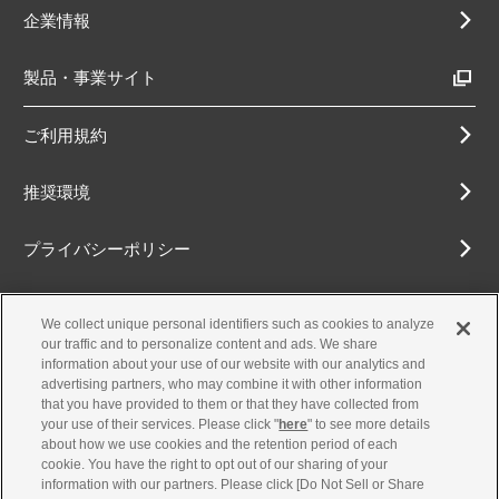
企業情報
製品・事業サイト
ご利用規約
推奨環境
プライバシーポリシー
Cookieポリシー
We collect unique personal identifiers such as cookies to analyze
our traffic and to personalize content and ads. We share
アクセシビリティ方針
information about your use of our website with our analytics and
advertising partners, who may combine it with other information
that you have provided to them or that they have collected from
your use of their services. Please click "
here
" to see more details
about how we use cookies and the retention period of each
古物営業法に基づく表示
cookie. You have the right to opt out of our sharing of your
information with our partners. Please click [Do Not Sell or Share