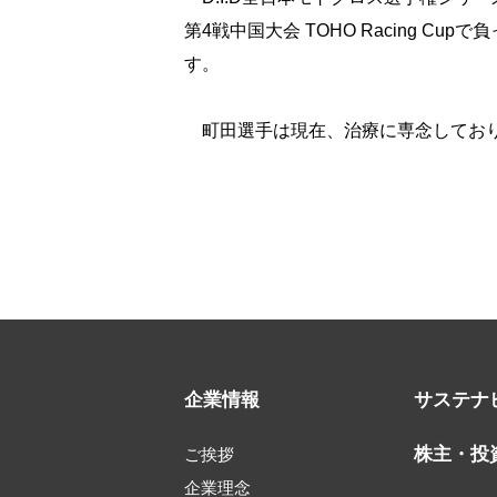
第4戦中国大会 TOHO Racing 
す。
町田選手は現在、治療に専念しており
企業情報
サステナ
株主・投
ご挨拶
企業理念