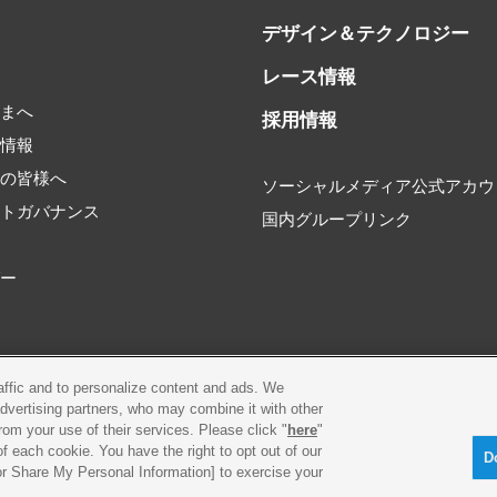
デザイン＆テクノロジー
レース情報
書
さまへ
採用情報
券情報
家の皆様へ
ソーシャルメディア公式アカウ
ートガバナンス
国内グループリンク
タ
ダー
raffic and to personalize content and ads. We
環境
プライバシーポリシー
Cookieポリシー
advertising partners, who may combine it with other
rom your use of their services. Please click "
here
"
f each cookie. You have the right to opt out of our
古物営業法に基づく表示
お問合せ
D
 or Share My Personal Information] to exercise your