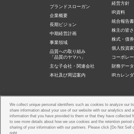
経営方針
ブランドスローガン
IR資料
企業概要
統合報告
長期ビジョン
株主の皆
中期経営計画
株式・債
事業領域
個人投資
品質への取り組み
「品質のヤマハ」
コーポレ
主な子会社・関連会社
財務デー
本社及び周辺案内
IRカレン
We collect unique personal identifiers such as cookies to analyze our t
ご利用規約
推奨
share information about your use of our website with our analytics and 
information that you have provided to them or that they have collected f
to see more details about how we use cookies and the retention period o
sharing of your information with our partners. Please click [Do Not Sell
right.