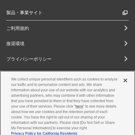
製品・事業サイト
ご利用規約
推奨環境
プライバシーポリシー
Cookieポリシー
We collect unique personal identifiers such as cookies to analyze
our traffic and to personalize content and ads. We share
アクセシビリティ方針
information about your use of our website with our analytics and
advertising partners, who may combine it with other information
that you have provided to them or that they have collected from
your use of their services. Please click "
here
" to see more details
about how we use cookies and the retention period of each
古物営業法に基づく表示
cookie. You have the right to opt out of our sharing of your
information with our partners. Please click [Do Not Sell or Share
お問合せ
My Personal Information] to exercise your right.
Privacy Policy for California Residents