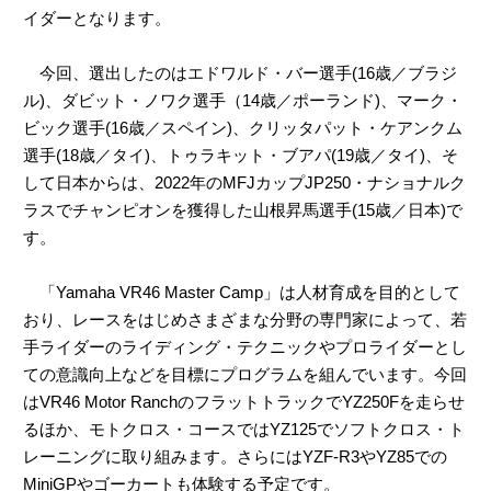
イダーとなります。
今回、選出したのはエドワルド・バー選手(16歳／ブラジ
ル)、ダビット・ノワク選手（14歳／ポーランド)、マーク・
ビック選手(16歳／スペイン)、クリッタパット・ケアンクム
選手(18歳／タイ)、トゥラキット・ブアパ(19歳／タイ)、そ
して日本からは、2022年のMFJカップJP250・ナショナルク
ラスでチャンピオンを獲得した山根昇馬選手(15歳／日本)で
す。
「Yamaha VR46 Master Camp」は人材育成を目的として
おり、レースをはじめさまざまな分野の専門家によって、若
手ライダーのライディング・テクニックやプロライダーとし
ての意識向上などを目標にプログラムを組んでいます。今回
はVR46 Motor RanchのフラットトラックでYZ250Fを走らせ
るほか、モトクロス・コースではYZ125でソフトクロス・ト
レーニングに取り組みます。さらにはYZF-R3やYZ85での
MiniGPやゴーカートも体験する予定です。