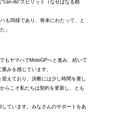
an-do”スピリット（なせばなる精
マハも同様であり、将来にわたって、と
した」
もヤマハでMotoGPへと進み、続いて
に重みを感じています。
を迎えており、決断には少し時間を要し
だからこそ私たちは契約を更新し、とも
謝しています。みなさんのサポートをあ