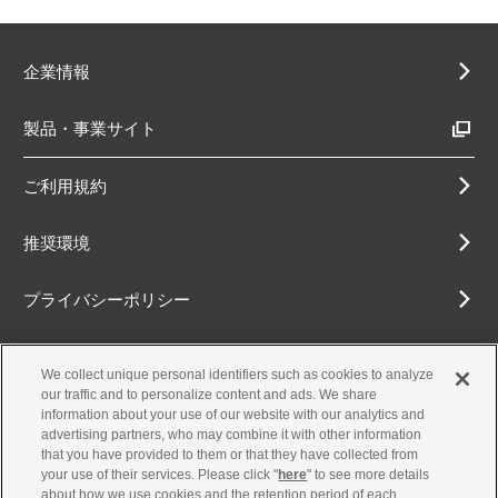
企業情報
製品・事業サイト
ご利用規約
推奨環境
プライバシーポリシー
Cookieポリシー
We collect unique personal identifiers such as cookies to analyze
our traffic and to personalize content and ads. We share
アクセシビリティ方針
information about your use of our website with our analytics and
advertising partners, who may combine it with other information
that you have provided to them or that they have collected from
your use of their services. Please click "
here
" to see more details
about how we use cookies and the retention period of each