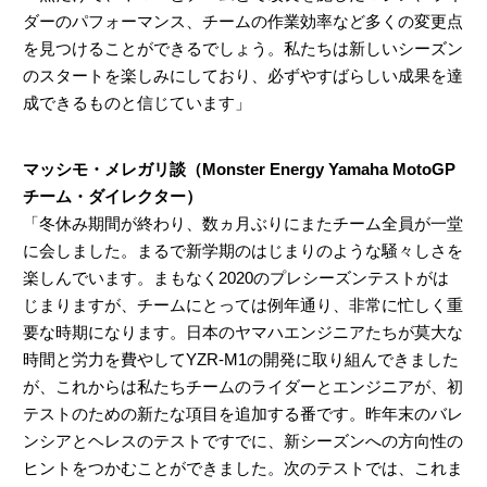
ダーのパフォーマンス、チームの作業効率など多くの変更点
を見つけることができるでしょう。私たちは新しいシーズン
のスタートを楽しみにしており、必ずやすばらしい成果を達
成できるものと信じています」
マッシモ・メレガリ談（Monster Energy Yamaha MotoGP
チーム・ダイレクター）
「冬休み期間が終わり、数ヵ月ぶりにまたチーム全員が一堂
に会しました。まるで新学期のはじまりのような騒々しさを
楽しんでいます。まもなく2020のプレシーズンテストがは
じまりますが、チームにとっては例年通り、非常に忙しく重
要な時期になります。日本のヤマハエンジニアたちが莫大な
時間と労力を費やしてYZR-M1の開発に取り組んできました
が、これからは私たちチームのライダーとエンジニアが、初
テストのための新たな項目を追加する番です。昨年末のバレ
ンシアとヘレスのテストですでに、新シーズンへの方向性の
ヒントをつかむことができました。次のテストでは、これま