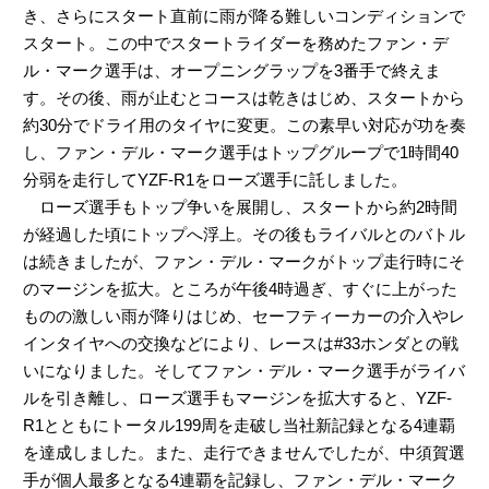
き、さらにスタート直前に雨が降る難しいコンディションで
スタート。この中でスタートライダーを務めたファン・デ
ル・マーク選手は、オープニングラップを3番手で終えま
す。その後、雨が止むとコースは乾きはじめ、スタートから
約30分でドライ用のタイヤに変更。この素早い対応が功を奏
し、ファン・デル・マーク選手はトップグループで1時間40
分弱を走行してYZF-R1をローズ選手に託しました。
ローズ選手もトップ争いを展開し、スタートから約2時間
が経過した頃にトップへ浮上。その後もライバルとのバトル
は続きましたが、ファン・デル・マークがトップ走行時にそ
のマージンを拡大。ところが午後4時過ぎ、すぐに上がった
ものの激しい雨が降りはじめ、セーフティーカーの介入やレ
インタイヤへの交換などにより、レースは#33ホンダとの戦
いになりました。そしてファン・デル・マーク選手がライバ
ルを引き離し、ローズ選手もマージンを拡大すると、YZF-
R1とともにトータル199周を走破し当社新記録となる4連覇
を達成しました。また、走行できませんでしたが、中須賀選
手が個人最多となる4連覇を記録し、ファン・デル・マーク