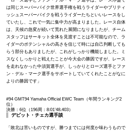
は同じスーパーバイク世界選手権を戦うライダーやブリティ
ッシュスーパーバイクを戦うライダーたちといいレースをし
ていたし、これで一気に集中力が高まりました。レース自体
は、天候の急変が続いて荒れた展開になりましたが、チーム
スタッフはサーキット全体を見渡すことは不可能なので、ラ
イダーのポテンシャルの高さを信じて時には自己判断しても
らう部分もありましたが、これがしっかり機能しました。ミ
スなくしっかりと戦えたことが今大会の勝因ですが、レース
を走れなかった中須賀選手が、しっかりとローズ選手とファ
ン・デル・マーク選手をサポートしていてくれたことがなに
よりの勝因です」
#94 GMT94 Yamaha Official EWC Team（年間ランキング2
位）
決勝：6位（196周：8:01'48.403）
デビット・チェカ選手談
「敗北は苦いものですが、勝つまでには何度か味わうもので