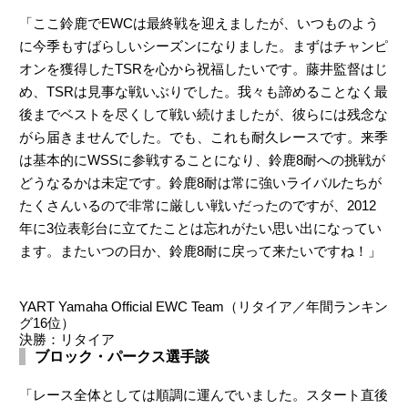
「ここ鈴鹿でEWCは最終戦を迎えましたが、いつものよう
に今季もすばらしいシーズンになりました。まずはチャンピ
オンを獲得したTSRを心から祝福したいです。藤井監督はじ
め、TSRは見事な戦いぶりでした。我々も諦めることなく最
後までベストを尽くして戦い続けましたが、彼らには残念な
がら届きませんでした。でも、これも耐久レースです。来季
は基本的にWSSに参戦することになり、鈴鹿8耐への挑戦が
どうなるかは未定です。鈴鹿8耐は常に強いライバルたちが
たくさんいるので非常に厳しい戦いだったのですが、2012
年に3位表彰台に立てたことは忘れがたい思い出になってい
ます。またいつの日か、鈴鹿8耐に戻って来たいですね！」
YART Yamaha Official EWC Team（リタイア／年間ランキン
グ16位）
決勝：リタイア
ブロック・パークス選手談
「レース全体としては順調に運んでいました。スタート直後