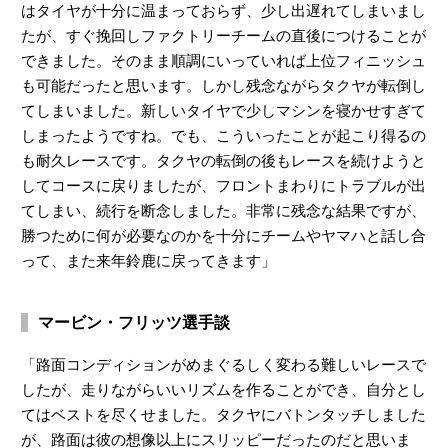
はタイヤが十分に温まっておらず、少し出遅れてしまいまし
たが、すぐ挽回しファクトリーチームの直後につけることが
できました。そのまま順調にいっていれば上位フィニッシュ
も可能だったと思います。しかし残念ながらタクヤが転倒し
てしまいました。新しいタイヤで少しマシンを寝かせすぎて
しまったようですね。でも、こういったことが起こり得るの
も耐久レースです。タクヤの転倒の後もレースを続けようと
してコースに戻りましたが、フロントまわりにトラブルが出
てしまい、続行を断念しました。非常に残念な結果ですが、
勝つために何が必要なのかを十分にチームやヤマハと話し合
って、また来年鈴鹿に戻ってきます」
マービン・フリッツ選手談
「路面コンディションがめまぐるしく変わる難しいレースで
したが、走りながらいいリズムを作ることができ、自分とし
てはベストを尽くせました。タクヤにバトンタッチしました
が、路面は彼の想像以上にスリッピーだったのだと思いま