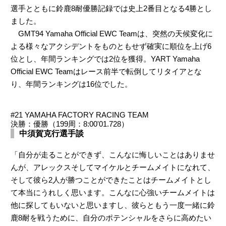
選手とともに鈴鹿8耐優勝記録では史上2番目となる4勝とし
ました。
GMT94 Yamaha Official EWC Teamは、突然の天候変化に
よる様々なアクシデントをものともせず確実に順位を上げ6
位とし、年間ランキングでは2位を獲得。YART Yamaha
Official EWC Teamはレース前半で転倒してリタイアとな
り、年間ランキングは16位でした。
#21 YAMAHA FACTORY RACING TEAM
決勝：優勝（199周：8:00'01.728）
中須賀克行選手談
「自分が走ることができず、こんなに悔しいことはありませ
んが、アレックスそしてマイケルとチームメイトになれて、
そして彼ら2人が勝つことができたことはチームメイトとし
て本当にうれしく思います。こんなに心強いチームメイトは
他に探してもいないと思いますし、彼らともう一度一緒に鈴
鹿8耐を戦うために、自分のポテンシャルをさらに高めたい