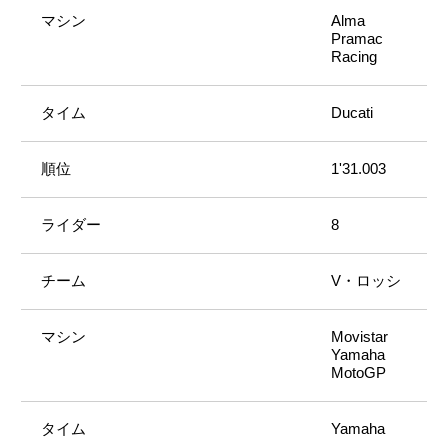
Alma
Pramac
Racing
Ducati
1'31.003
8
V・ロッシ
Movistar
Yamaha
MotoGP
Yamaha