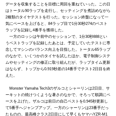
データを収集することを目標に周回を重ねていった。この日
はトータル90ラップを走行し、セッティングを煮詰めながら
2種類のタイヤテストを行った。セッション終盤になって一
気にペースを上げると、84ラップ目で1分30秒274のベスト
ラップを記録し4番手を獲得した。
一方のロッシは午前中のセッションで、1分30秒888とい
うベストラップを記録したあとは、予定していたテストに専
念してマシンのバランス向上を目指した。トータル65ラップ
のなかで、いくつかのタイヤを試したほか、電子制御システ
ムやセッティングの修正に取り組んだが、ラップタイム更新
はならず、トップから0.919秒差の14番手でテスト2日目を終
えた。
Monster Yamaha Tech3のザルコとシャーリンは2日目、サ
ーキットの焼けつくような暑さのなかで、そろって順調にペ
ースを上げた。ザルコは前日の自己ベストを0.945秒更新し
て5番手へジャンプアップ。一方のシャーリンは23番手だっ
たものの、最高峰クラス2日目にして早くもヤマハYZR-M1