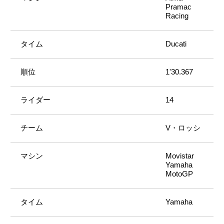
Pramac
Racing
Ducati
1'30.367
14
V・ロッシ
Movistar
Yamaha
MotoGP
Yamaha