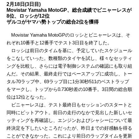
2月18日(3日目)
Movistar Yamaha MotoGP、総合成績でビニャーレスが
8位、ロッシが12位
ザルコがヤマハ勢トップの総合2位を獲得
Movistar Yamaha MotoGPのロッシとビニャーレスは、そ
れぞれ10番手と12番手でテスト3日目を終了した。
ロッシは前日のタイムを基に、予定していたスケジュール
をこなしていった。数種類のタイヤを試し、様々なセッティ
ングを比較し、さらには電子制御システムの確認にも取り組
んだ。その結果、最終走行ではペースアップに成功し、トー
タル70ラップ中、69ラップ目に1分30秒511のベストラップ
をマークし、トップから0.730秒差の10番手。3日間の総合順
位は12位となった。
ビニャーレスは、テスト最終日もセッションのスタートと
同時にピットアウト。前日の走行のなかで見出した新しいセ
ッティングを再確認し、エンジンおよびシャシーについて最
終決定を下したいところだったが、昨日までの好感触を得る
ことができなかった。これにより前日のラップタイムを更新