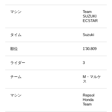
Team
SUZUKI
ECSTAR
Suzuki
1'30.809
3
M・マルケ
ス
Repsol
Honda
Team