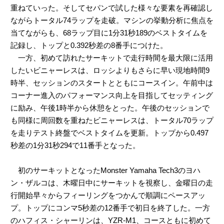
重ねていった。そしてセパンで試した様々な要素を再確認し
ながらトータル74ラップを走破。マシンの挙動分析に焦点を
当てながらも、68ラップ目に1分31秒189のベストタイムを
記録し、トップと0.392秒差の8番手につけた。
一方、初めて訪れたサーキットで走行時間を最大限に活用
したいビニャーレスは、ロッシよりもさらに早い現地時間9
時半、セッションのスタートとともにコースイン。午前中は
コーナー進入のパフォーマンス向上を目指してセッティング
に励み、午後1時半から休憩をとった。午後のセッションで
も同様に周回数を重ねたビニャーレスは、トータル70ラップ
を走りテスト終盤でベストタイムを更新。トップから0.497
秒差の1分31秒294で11番手となった。
初のサーキットとなったMonster Yamaha Tech3のヨハ
ン・ザルコは、木曜日中にサーキットを視察し、金曜日の走
行開始早々からフィーリングをつかんで順調にペースアッ
プ。トップにコンマ5秒差の12番手で初日を終了した。一方
のハフィス・シャーリンは、YZR-M1、コースともに初めて