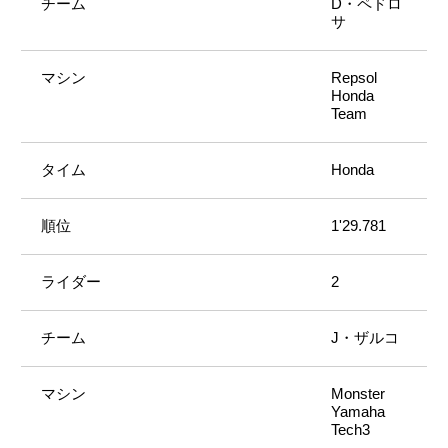
D・ペドロ
サ
Repsol
Honda
Team
Honda
1'29.781
2
J・ザルコ
Monster
Yamaha
Tech3