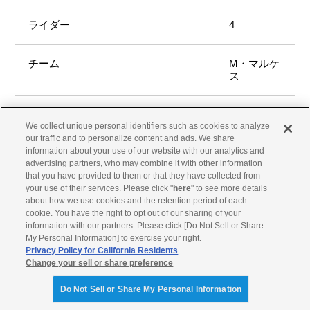
4
M・マルケ
ス
Repsol
We collect unique personal identifiers such as cookies to analyze
Honda
our traffic and to personalize content and ads. We share
Team
information about your use of our website with our analytics and
advertising partners, who may combine it with other information
that you have provided to them or that they have collected from
Honda
your use of their services. Please click "
here
" to see more details
about how we use cookies and the retention period of each
cookie. You have the right to opt out of our sharing of your
1'30.143
information with our partners. Please click [Do Not Sell or Share
My Personal Information] to exercise your right.
Privacy Policy for California Residents
5
Change your sell or share preference
Do Not Sell or Share My Personal Information
A・リンス