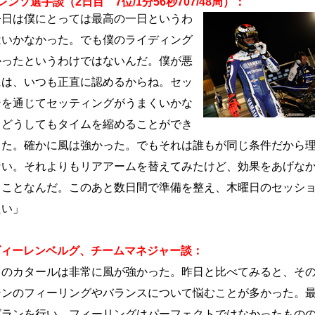
レンソ選手談（2日目 7位/1分56秒707/48周）：
日は僕にとっては最高の一日というわ
はいかなかった。でも僕のライディング
かったというわけではないんだ。僕が悪
には、いつも正直に認めるからね。セッ
ンを通じてセッティングがうまくいかな
、どうしてもタイムを縮めることができ
った。確かに風は強かった。でもそれは誰もが同じ条件だから
ない。それよりもリアアームを替えてみたけど、効果をあげな
うことなんだ。このあと数日間で準備を整え、木曜日のセッシ
たい」
ズィーレンベルグ、チームマネジャー談：
日のカタールは非常に風が強かった。昨日と比べてみると、そ
シンのフィーリングやバランスについて悩むことが多かった。
グランを行い、フィーリングはパーフェクトではなかったもの