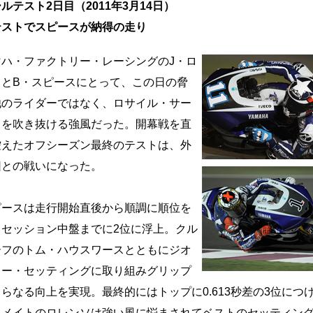
ルテスト2日目（2011年3月14日）
テストでスピースが納得の走り
ハ・ファクトリー・レーシングのJ・ロ
ソとB・スピースにとって、この日の脅
他のライダーではなく、ロサイル・サー
トを吹き抜ける強風だった。開幕戦を直
控えたオフシーズン最終のテストは、外
因との戦いになった。
ースは走行開始直後から順調に順位を
、セッション中盤までに2位に浮上。クル
ーフのトム・ハウスワースとともにジオ
リー・セッティングに取り組みグリップ
らなる向上を実現。最終的にはトップに0.613秒差の3位につ
ムメイトのロレンソは強い風に悩まされてベストのセッティン