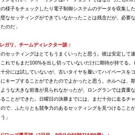
費の様子をチェックしたり電子制御システムのデータを収集し
完璧なセッティングができていなかったことは残念だが、必要
ったのだ」
メレガリ、チームディレクター談：
ンのセッティングはとてもうまくいったと思う。彼は安定して
、これでもまだ100%を出し切っていないだけに期待が持てる。
は十分には試していないが、古いタイヤを履いてハイペースを
トにキープすることができたのでよかったと思う。ホルヘは、
たような大きな前進が見られなかったが、ロングランでは貴重
得ることができた。日曜日の決勝までには、まだ十分に走るチ
るので、ふたりとも競争力のあるセッティングを見つけること
ろう」