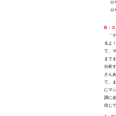
ロ
ロ
B・ス
「テ
るよ
て、
まで
分析
さん
て、
にマ
調に
信じ