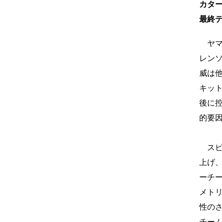
カター
最終
ヤマ
レン
威は
キッ
後に
的要
スピ
上げ
ーチ
メト
性のさ
チー