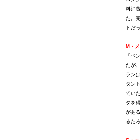
料消
た。
トだ
M・
「ベ
たが
ラン
タン
てい
タを
があ
るだ