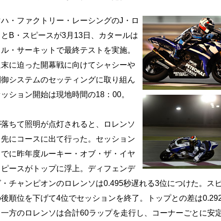
ハ・ファクトリー・レーシングのJ・ロ
とB・スピースが3月13日、カタールは
イル・サーキットで最終テストを実施。
週末に迫った開幕戦に向けてシャシーや
制御システムのセッティングに取り組ん
ッション開始は現地時間の18：00。
落ちて照明が点灯されると、ロレンソ
っ先にコースに出て行った。セッション
までに昨年度ルーキー・オブ・ザ・イヤ
スピースがトップに浮上。ディフェンデ
・チャンピオンのロレンソは0.495秒遅れる3位につけた。ス
後順位を下げて4位でセッションを終了。トップとの差は0.29
。一方のロレンソは合計60ラップを走行し、コーナーごとに安