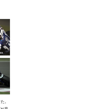
けた。
グが見