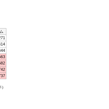
ム
271
414
444
563
682
742
737
年）