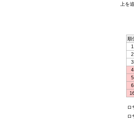
上を追
順
1
2
3
4
5
6
1
ロ
ロ