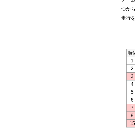
つか
走行
順
1
2
3
4
5
6
7
8
15