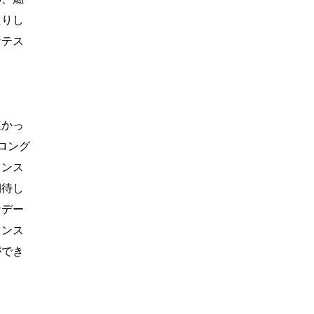
たりし
なテス
速かっ
ロング
コンス
期待し
なデー
ャンス
ができ