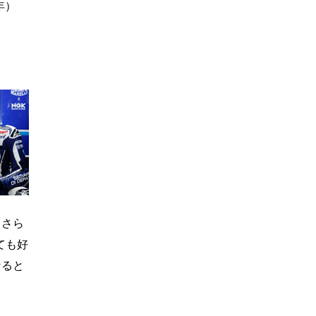
年）
、さら
ても好
なると