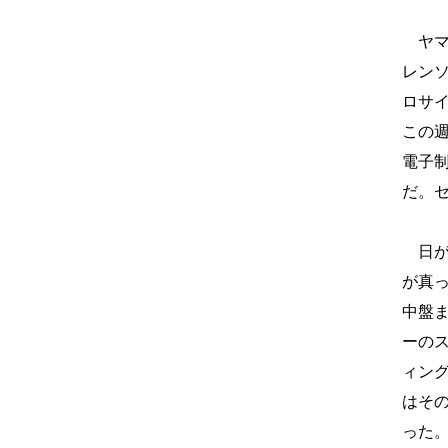
ヤマ
レンソ
ロサ
この
電子
だ。セ
日が
が真
中盤
ーの
ィング
はその
った