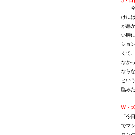
J・ロ
「今
けに
が悪
い時
ショ
くて
なか
なら
とい
臨み
W・
「今
でマ
ロン