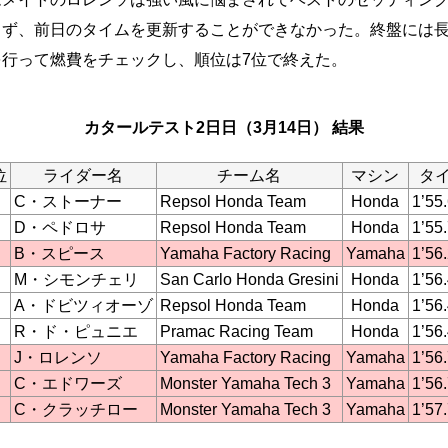
らず、前日のタイムを更新することができなかった。終盤には
を行って燃費をチェックし、順位は7位で終えた。
カタールテスト2日日（3月14日） 結果
位
ライダー名
チーム名
マシン
タ
C・ストーナー
Repsol Honda Team
Honda
1’55
D・ペドロサ
Repsol Honda Team
Honda
1’55
B・スピース
Yamaha Factory Racing
Yamaha
1’56
M・シモンチェリ
San Carlo Honda Gresini
Honda
1’56
A・ドビツィオーゾ
Repsol Honda Team
Honda
1’56
R・ド・ピュニエ
Pramac Racing Team
Honda
1’56
J・ロレンソ
Yamaha Factory Racing
Yamaha
1’56
C・エドワーズ
Monster Yamaha Tech 3
Yamaha
1’56
C・クラッチロー
Monster Yamaha Tech 3
Yamaha
1’57