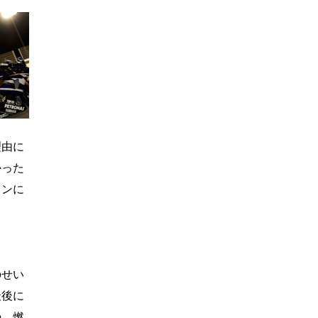
理由に
かった
ョンに
のせい
最後に
の、燃