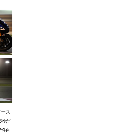
ピース
2秒だ
定性向