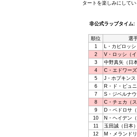
タートを楽しみにしてい
非公式ラップタイム:
順位
選
1
L・カピロッ
2
V・ロッシ（
3
中野真矢（日
4
C・エドワー
5
J・ホプキンス
6
R・ド・ピュ
7
S・ジベルナ
8
C・チェカ（
9
D・ペドロサ
10
N・ヘイデン
11
玉田誠（日本
12
M・メランド