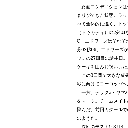
路面コンディションは
まりができた状態。ラッ
べて全体的に遅く、トッ
（ドゥカティ）の2分01
C・エドワーズはそれぞれ
分02秒06、エドワーズ
ッシの27回目の誕生日
ケーキを囲みお祝いした
この3日間で大きな成果
戦に向けてヨーロッパへ
一方、テック3・ヤマハ
をマーク。チームメイトの
悩んだ。前回カタールで
のようだ。
次回のテストは3月3、