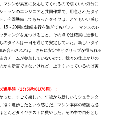
、マシンが素直に反応してくれるので凄くいい気分に
シュランのエンジニアと共同作業で、用意されたタイ
ト。今回準備してもらったタイヤは、とてもいい感じ
、15～20周の連続走行を過ぎてもパフォーマンスのレ
ッティングを見つけること。その点では確実に進歩し
ちのタイムは一日を通じて安定していた。新しいタイ
1が組み合わされれば、さらに安定性とグリップが得られる
主力チームが参加していないので、我々の仕上がりの
のかを断言できないけれど、上手くいっているのは実
選手談（1分56秒81/76周）：
かった。すごく嬉しい。午後から新しいミシュランタ
、凄く進歩したという感じだ。マシン本体の確認も必
ほとんどタイヤテストに費やした。その中で自分とし