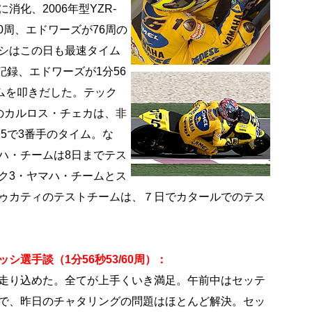
消化、2006年型YZR-
0周、エドワーズが76周の
シはこの日も最速タイム
を記録、エドワーズが1分56
イムを叩きだした。テック
のカルロス・チェカは、非
95で3番手のタイム。な
ハ・チームは8日までテス
ク3・ヤマハ・チームとス
ゥカティのテストチームは、７日でカタールでのテス
シ選手談（1分56秒53/60周）：
走り込めた。全てが上手くいき満足。午前中はセッテ
で、昨日のチャタリングの問題はほとんど解決。セッ