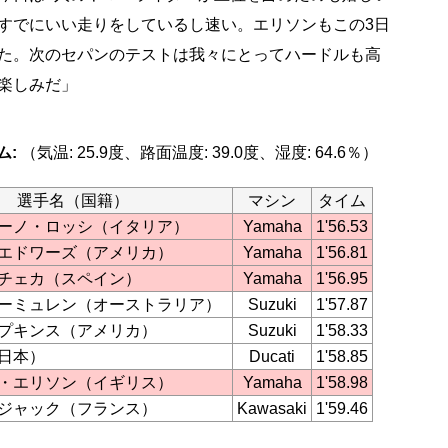
すでにいい走りをしているし速い。エリソンもこの3日
た。次のセパンのテストは我々にとってハードルも高
楽しみだ」
ム:
（気温: 25.9度、路面温度: 39.0度、湿度: 64.6％）
選手名（国籍）
マシン
タイム
ーノ・ロッシ（イタリア）
Yamaha
1'56.53
エドワーズ（アメリカ）
Yamaha
1'56.81
チェカ（スペイン）
Yamaha
1'56.95
ーミュレン（オーストラリア）
Suzuki
1'57.87
プキンス（アメリカ）
Suzuki
1'58.33
日本）
Ducati
1'58.85
・エリソン（イギリス）
Yamaha
1'58.98
ジャック（フランス）
Kawasaki
1'59.46