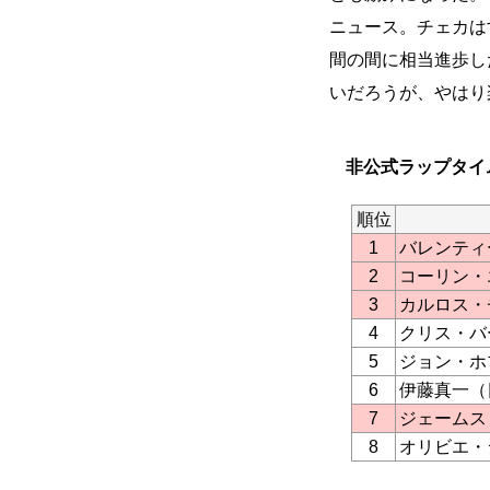
ニュース。チェカは
間の間に相当進歩し
いだろうが、やはり
非公式ラップタイ
順位
1
バレンティ
2
コーリン・
3
カルロス・
4
クリス・バ
5
ジョン・ホ
6
伊藤真一（
7
ジェームス
8
オリビエ・