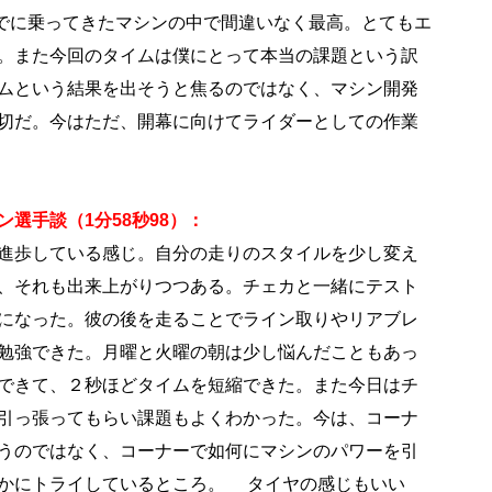
今までに乗ってきたマシンの中で間違いなく最高。とてもエ
。また今回のタイムは僕にとって本当の課題という訳
ムという結果を出そうと焦るのではなく、マシン開発
切だ。今はただ、開幕に向けてライダーとしての作業
選手談（1分58秒98）：
進歩している感じ。自分の走りのスタイルを少し変え
、それも出来上がりつつある。チェカと一緒にテスト
になった。彼の後を走ることでライン取りやリアブレ
勉強できた。月曜と火曜の朝は少し悩んだこともあっ
できて、２秒ほどタイムを短縮できた。また今日はチ
引っ張ってもらい課題もよくわかった。今は、コーナ
うのではなく、コーナーで如何にマシンのパワーを引
かにトライしているところ。 タイヤの感じもいい