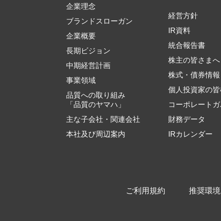
企業理念
経営方針
ブランドスローガン
IR資料
企業概要
統合報告書
長期ビジョン
株主の皆さまへ
中期経営計画
株式・債券情報
事業領域
個人投資家の皆
品質への取り組み
「品質のヤマハ」
コーポレートガ
主な子会社・関連会社
財務データ
本社及び周辺案内
IRカレンダー
ご利用規約
推奨環境