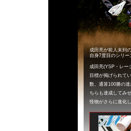
成田亮が前人未到の
自身7度目のシリー
成田亮(YSP・レー
目標が掲げられて
数、通算100勝の
ちらも達成してみ
怪物がさらに進化し