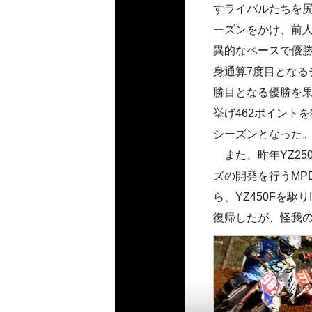
すライバルたちを尻
ーズンをかけ、前人
異的なペースで優
身通算7度目となる
勝目となる優勝を果
挙げ462ポイント
シーズンとなった
また、昨年YZ25
ズの開発を行うMP
ら、YZ450Fを
復帰したが、怪我の