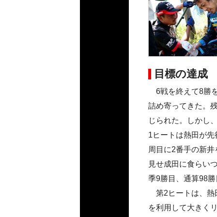
目標の達成
6戦を終えて8勝を
詰め寄ってきた。残
じられた。しかし
1ヒートは熱田が先
周目に2番手の新井
見せ成田に食らい
季9勝目、通算98
第2ヒートは、熱
を利用して大きくリ