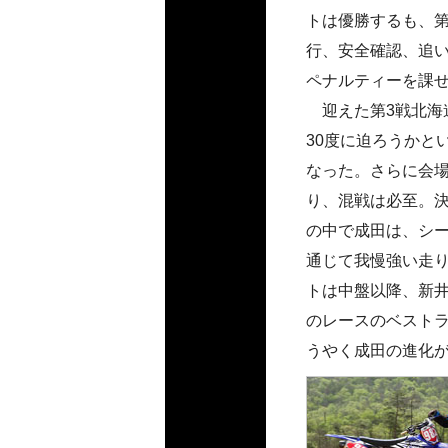
トは優勝するも、
行、安全確認、追
ペナルティーを課
迎えた第3戦北海
30度に迫ろうかと
なった。さらに会
り、混戦は必至。
の中で成田は、シ
通じて我慢強い走
トは中盤以降、新
のレースのベスト
うやく成田の進化