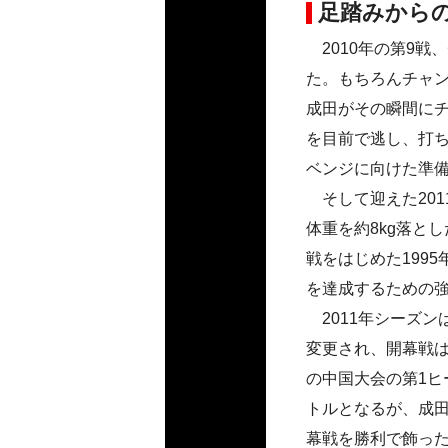
足踏みから
2010年の第9戦
た。もちろんチャ
成田がその瞬間に
を目前で逃し、打
ベンジに向けた準
そして迎えた201
体重を約8kg落と
戦をはじめた199
を達成するための
2011年シーズン
変更され、開幕戦は
の中国大会の第1
トルとなるが、成
幕戦を勝利で飾った